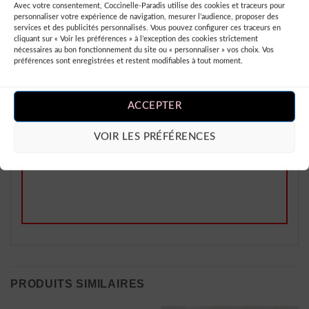
Note
5
sur
Avec votre consentement, Coccinelle-Paradis utilise des cookies et traceurs pour
Stevena Molly
–
5
personnaliser votre expérience de navigation, mesurer l’audience, proposer des
Parfait et tendance !
services et des publicités personnalisés. Vous pouvez configurer ces traceurs en
cliquant sur « Voir les préférences » à l’exception des cookies strictement
nécessaires au bon fonctionnement du site ou « personnaliser » vos choix. Vos
préférences sont enregistrées et restent modifiables à tout moment.
ACCEPTER
Ajouter un Avis
VOIR LES PRÉFÉRENCES
Vous devez être
connecté
pour publier
un avis.
PRODUITS SIMILAIRES