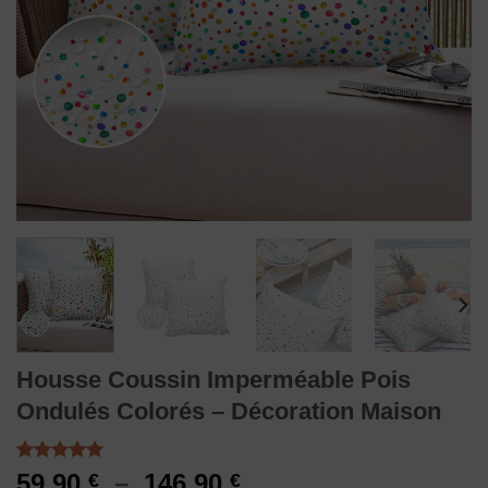
Housse Coussin Imperméable Pois
Ondulés Colorés – Décoration Maison
Noté
1
5.00
Plage
59,90
–
146,90
€
€