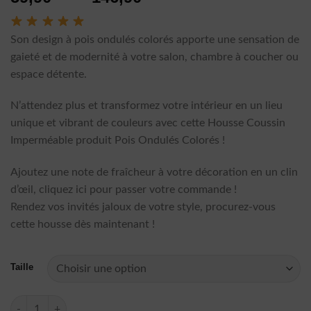
sur 5 basé
de
sur
notation
client
prix :
Son design à pois ondulés colorés apporte une sensation de
59,90 €
gaieté et de modernité à votre salon, chambre à coucher ou
à
espace détente.
146,90 €
N’attendez plus et transformez votre intérieur en un lieu
unique et vibrant de couleurs avec cette Housse Coussin
Imperméable produit Pois Ondulés Colorés !
Ajoutez une note de fraîcheur à votre décoration en un clin
d’œil, cliquez ici pour passer votre commande !
Rendez vos invités jaloux de votre style, procurez-vous
cette housse dès maintenant !
Taille
quantité de Housse Coussin Imperméable Pois Ondulés Colorés