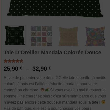
Taie D’Oreiller Mandala Colorée Douce
Noté
4
4.50
Plage
25,90
–
32,90
€
€
sur 5 basé
de
sur
Envie de pimenter votre déco ? Cette taie d’oreiller à motifs
notations
prix :
client
colorés à pois est l’alliée séduction parfaite pour votre
25,90 €
canapé ou chambre.
Si vous avez du mal à trouver le
à
sommeil, ne cherchez plus : c’est sûrement parce que vous
32,90 €
n’aviez pas encore cette douceur mandala sous la tête !
Pas de panique, elle est là pour chasser vos peurs