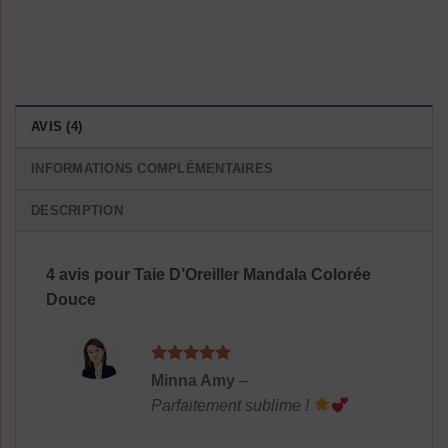
AVIS (4)
INFORMATIONS COMPLÉMENTAIRES
DESCRIPTION
4 avis pour
Taie D’Oreiller Mandala Colorée
Douce
Note
5
sur
Minna Amy
–
5
Parfaitement sublime !