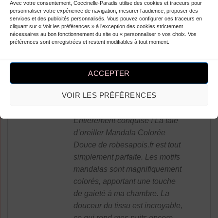
Avec votre consentement, Coccinelle-Paradis utilise des cookies et traceurs pour
douceur à ma chambre. Parfaite
personnaliser votre expérience de navigation, mesurer l’audience, proposer des
services et des publicités personnalisés. Vous pouvez configurer ces traceurs en
pour se détendre après une
cliquant sur « Voir les préférences » à l’exception des cookies strictement
longue journée. Seul petit
nécessaires au bon fonctionnement du site ou « personnaliser » vos choix. Vos
préférences sont enregistrées et restent modifiables à tout moment.
défaut : le motif pourrait être
légèrement plus grand.
ACCEPTER
VOIR LES PRÉFÉRENCES
Note
4
Tammie Brandi
–
sur 5
Entièrement conquise ! La taie
d’oreiller Mandala Colorée
Douce de robesapois.fr est tout
simplement parfaite. Les motifs
mandalas sont magnifiquement
colorés, apportant une touche
de gaieté à ma chambre. La
douceur du tissu est incroyable,
ce qui rend mes nuits encore