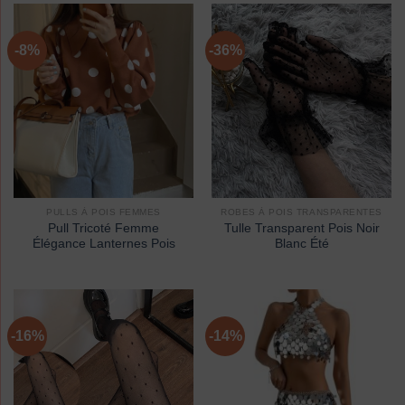
-8%
-36%
PULLS À POIS FEMMES
ROBES À POIS TRANSPARENTES
Pull Tricoté Femme
Tulle Transparent Pois Noir
Élégance Lanternes Pois
Blanc Été
-16%
-14%