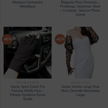
Mitaines Cachemire
Élégants Pour Femmes –
Métallique
Printemps, Automne, Hiver
– Conduite, Séance Photo,
Soirée
-46%
-42%
MITAINES À POIS
GANTS À POIS
Gants Sport Coton Fin
Gants Soirée Longs Pois
Femme Motifs Pois –
Noirs Dentelle Manchette
Fitness Cyclisme Écran
Large
Tactile