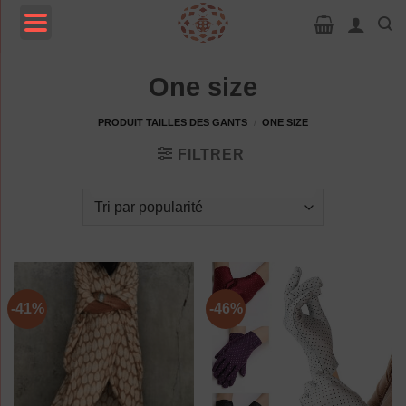
Passer
au
contenu
MENU
One size
PRODUIT TAILLES DES GANTS
/
ONE SIZE
FILTRER
-41%
-46%