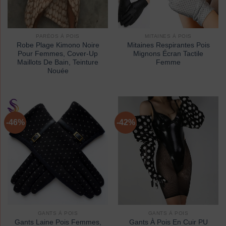
PARÉOS À POIS
MITAINES À POIS
Robe Plage Kimono Noire
Mitaines Respirantes Pois
Pour Femmes, Cover-Up
Mignons Écran Tactile
Maillots De Bain, Teinture
Femme
Nouée
-46%
-42%
GANTS À POIS
GANTS À POIS
Gants Laine Pois Femmes,
Gants À Pois En Cuir PU