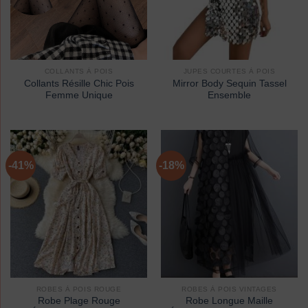
COLLANTS À POIS
JUPES COURTES À POIS
Collants Résille Chic Pois
Mirror Body Sequin Tassel
Femme Unique
Ensemble
-41%
-18%
ROBES À POIS ROUGE
ROBES À POIS VINTAGES
Robe Plage Rouge
Robe Longue Maille