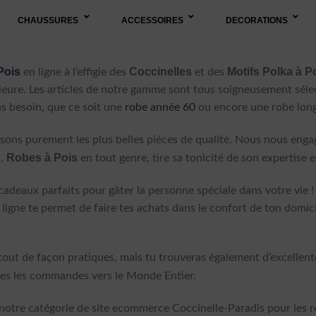
CHAUSSURES
ACCESSOIRES
DECORATIONS
Pois
Coccinelles
Motifs
Polka à P
en ligne à l’effigie des
et des
ieure. Les articles de notre gamme sont tous soigneusement séle
as besoin, que ce soit une
robe année 60
ou encore une robe long
ssons purement les plus belles piéces de qualité. Nous nous engage
s
Robes à Pois
,
en tout genre, tire sa tonicité de son expertise 
aux parfaits pour gâter la personne spéciale dans votre vie ! Le ser
igne te permet de faire tes achats dans le confort de ton domic
ut de façon pratiques, mais tu trouveras également d’excellentes
es les commandes vers le Monde Entier.
notre catégorie de site ecommerce Coccinelle-Paradis pour les r