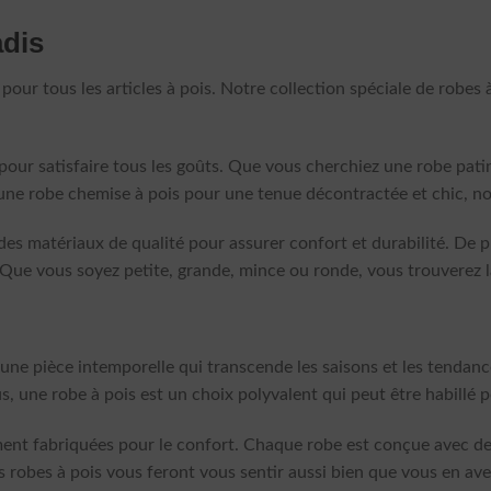
adis
our tous les articles à pois. Notre collection spéciale de robes 
our satisfaire tous les goûts. Que vous cherchiez une robe patin
u une robe chemise à pois pour une tenue décontractée et chic, 
es matériaux de qualité pour assurer confort et durabilité. De pl
. Que vous soyez petite, grande, mince ou ronde, vous trouverez l
r une pièce intemporelle qui transcende les saisons et les tendan
us, une robe à pois est un choix polyvalent qui peut être habillé 
ement fabriquées pour le confort. Chaque robe est conçue avec de
s robes à pois vous feront vous sentir aussi bien que vous en avez 