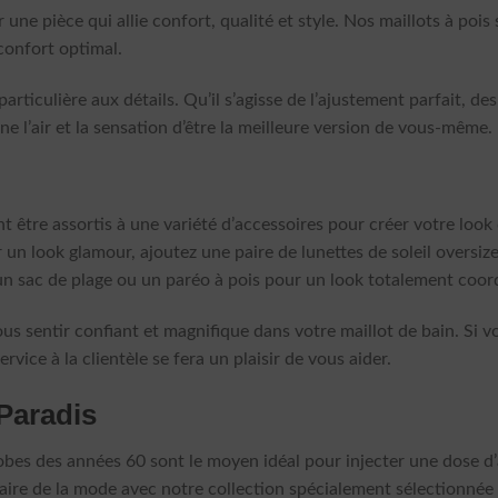
r une pièce qui allie confort, qualité et style. Nos maillots à poi
 confort optimal.
articulière aux détails. Qu’il s’agisse de l’ajustement parfait, d
l’air et la sensation d’être la meilleure version de vous-même.
t être assortis à une variété d’accessoires pour créer votre look
r un look glamour, ajoutez une paire de lunettes de soleil oversi
 un sac de plage ou un paréo à pois pour un look totalement coo
us sentir confiant et magnifique dans votre maillot de bain. Si v
rvice à la clientèle se fera un plaisir de vous aider.
Paradis
robes des années 60 sont le moyen idéal pour injecter une dose d’a
aire de la mode avec notre collection spécialement sélectionnée