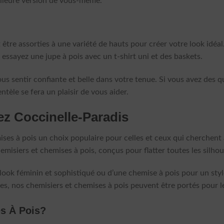
eilleure version de vous-même.
être assorties à une variété de hauts pour créer votre look idéa
essayez une jupe à pois avec un t-shirt uni et des baskets.
us sentir confiante et belle dans votre tenue. Si vous avez des q
entèle se fera un plaisir de vous aider.
z Coccinelle-Paradis
ises à pois un choix populaire pour celles et ceux qui cherchent
isiers et chemises à pois, conçus pour flatter toutes les silhou
look féminin et sophistiqué ou d’une chemise à pois pour un style
es, nos chemisiers et chemises à pois peuvent être portés pour l
es À Pois?