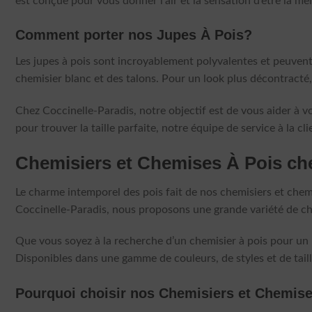
est conçue pour vous donner l’air et la sensation d’être la m
Comment porter nos Jupes À Pois?
Les jupes à pois sont incroyablement polyvalentes et peuvent 
chemisier blanc et des talons. Pour un look plus décontracté, 
Chez Coccinelle-Paradis, notre objectif est de vous aider à vo
pour trouver la taille parfaite, notre équipe de service à la cli
Chemisiers et Chemises À Pois che
Le charme intemporel des pois fait de nos chemisiers et chem
Coccinelle-Paradis, nous proposons une grande variété de chem
Que vous soyez à la recherche d’un chemisier à pois pour un 
Disponibles dans une gamme de couleurs, de styles et de taill
Pourquoi choisir nos Chemisiers et Chemis