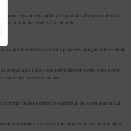
s sommes là pour vous aider à trouver la robe des années 60
notre équipe de service à la clientèle.
adis, nous sommes ravis de vous proposer une gamme variée et
upe longue à pois pour une sortie décontractée, nous avons
r toutes les formes et tailles.
is sont fabriquées à partir de matériaux de haute qualité qui
eusement arrangés, ou les finitions impeccables, chaque pièce