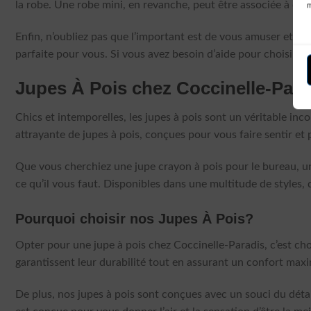
la robe. Une robe mini, en revanche, peut être associée à des
Enfin, n’oubliez pas que l’important est de vous amuser et d
parfaite pour vous. Si vous avez besoin d’aide pour choisir un
Jupes À Pois chez Coccinelle-Para
Chics et intemporelles, les jupes à pois sont un véritable 
attrayante de jupes à pois, conçues pour vous faire sentir et p
Que vous cherchiez une jupe crayon à pois pour le bureau, u
ce qu’il vous faut. Disponibles dans une multitude de styles, d
Pourquoi choisir nos Jupes À Pois?
Opter pour une jupe à pois chez Coccinelle-Paradis, c’est choi
garantissent leur durabilité tout en assurant un confort maxi
De plus, nos jupes à pois sont conçues avec un souci du détai