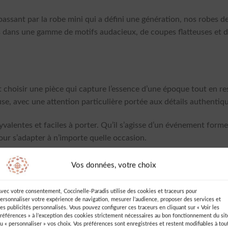
passant par la robe mini qui a défini une génération, nos robes 
s dans une gamme de motifs audacieux, de coupes flatteuses et d
st choisir une pièce qui capture l’essence d’une époque tout en
teuse, avec une attention particulière portée aux détails authen
valentes et faciles à porter. Qu’il s’agisse d’un événement form
ur s’adapter à n’importe quelle occasion.
Vos données, votre choix
 vous optez pour une robe avec un motif audacieux ou des couleurs
vec votre consentement, Coccinelle-Paradis utilise des cookies et traceurs pour
touche de couleur ou un accessoire déclaration.
ersonnaliser votre expérience de navigation, mesurer l’audience, proposer des services et
es publicités personnalisés. Vous pouvez configurer ces traceurs en cliquant sur « Voir les
références » à l’exception des cookies strictement nécessaires au bon fonctionnement du sit
vec la silhouette. Une robe trapèze, par exemple, se marie bien
u « personnaliser » vos choix. Vos préférences sont enregistrées et restent modifiables à tou