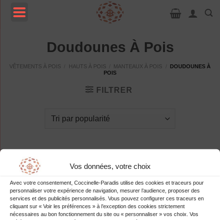
Passer
au
contenu
MENU
Doudounes À Pois
VÊTEMENTS À POIS
/
HAUTS À POIS
/
MANTEAUX À POIS
/
DOUDOUNES À
POIS
FILTRER
Les
doudounes à pois
sont de plus en plus prisées.
Vos données, votre choix
Avec votre consentement, Coccinelle-Paradis utilise des cookies et traceurs pour
+ En savoir plus
personnaliser votre expérience de navigation, mesurer l’audience, proposer des
services et des publicités personnalisés. Vous pouvez configurer ces traceurs en
cliquant sur « Voir les préférences » à l’exception des cookies strictement
nécessaires au bon fonctionnement du site ou « personnaliser » vos choix. Vos