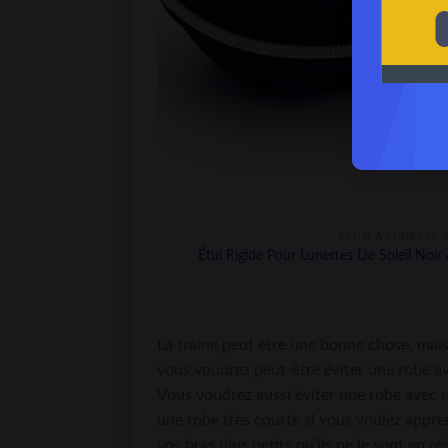
ÉTUIS À LUNETTE À
Étui Rigide Pour Lunettes De Soleil Noir
La traîne peut être une bonne chose, mais 
vous voudrez peut-être éviter une robe av
Vous voudrez aussi éviter une robe avec u
une robe très courte si vous voulez appre
vos bras plus petits qu’ils ne le sont en r