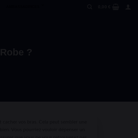
0,00
€
AMBASSADRICES
 Robe ?
t cacher vos bras. Cela peut sembler une
 bien. Vous pourriez vouloir dépenser un
 assurer que vous ne vous retrouverez pas