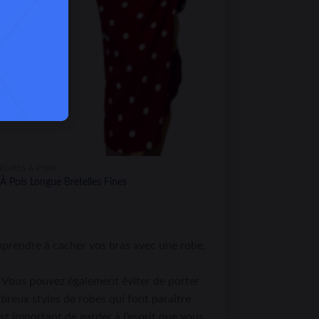
ROBES À POIS
À Pois Longue Bretelles Fines
apprendre à cacher vos bras avec une robe,
s. Vous pouvez également éviter de porter
breux styles de robes qui font paraître
est important de garder à l’esprit que vous