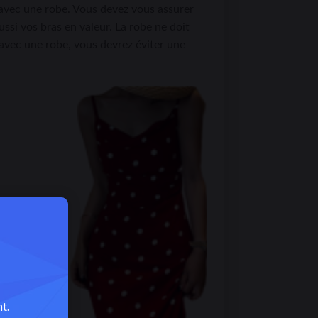
 avec une robe. Vous devez vous assurer
ssi vos bras en valeur. La robe ne doit
 avec une robe, vous devrez éviter une
e
t.
t