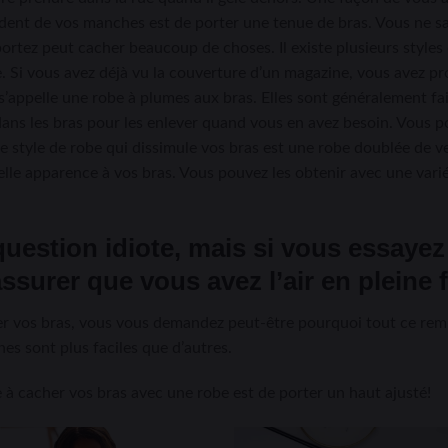
ndent de vos manches est de porter une tenue de bras. Vous ne sa
ortez peut cacher beaucoup de choses. Il existe plusieurs style
ge. Si vous avez déjà vu la couverture d’un magazine, vous avez 
s’appelle une robe à plumes aux bras. Elles sont généralement fa
sser dans les bras pour les enlever quand vous en avez besoin. Vous
 style de robe qui dissimule vos bras est une robe doublée de ve
belle apparence à vos bras. Vous pouvez les obtenir avec une varié
uestion idiote, mais si vous essaye
ssurer que vous avez l’air en pleine
her vos bras, vous vous demandez peut-être pourquoi tout ce rem
nes sont plus faciles que d’autres.
à cacher vos bras avec une robe est de porter un haut ajusté!