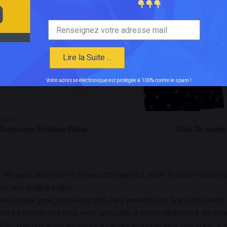
moment.
ACCEPTER
VOIR LES PRÉFÉRENCES
Lire la Suite ...
Votre adresse électronique est protégée à 100% contre le spam !
 POIS
 Accessoires Portables Polkas
Robe De Soirée 
elle peut aussi être très peu attrayante à avoir. Si vous voulez 
ec une longue traîne.
ne longue jupe, parce que cela fera paraître vos bras plus petit
ndre à cacher vos bras avec une robe. Il existe également de nom
éalité. Lorsque vous apprenez à cacher vos bras avec une robe, il 