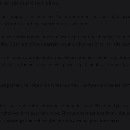
, car elle couvre tout le bras.
ches longues sans manches. Cela fonctionne tout aussi bien qu’
liser un foulard épais pour couvrir vos bras.
cher vos bras avec une robe est de porter une chemise à manche
tits. C’est la méthode parfaite pour cacher vos bras, car elle couv
portante, vous vous demandez peut-être comment cacher vos bras
rs le bas selon vos besoins. Elle pourra également cacher vos bras,
ez porter une robe à manches courtes. Ce style de robe est parfa
bras avec une robe, vous vous demandez peut-être quel type d’en
 cacher vos bras avec une robe. Si vous cherchez à cacher unique
us puissiez garder votre robe plus longtemps que nécessaire.