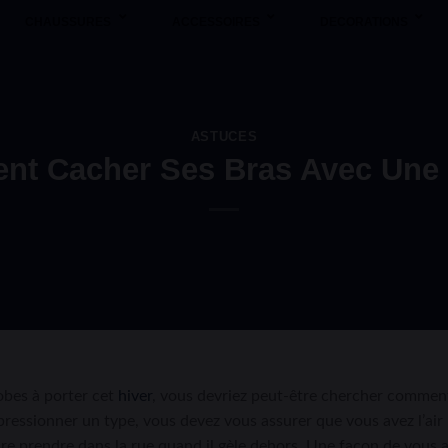
CHAUSSURES
ACCESSOIRES
DECORATIONS
ASTUCES
t Cacher Ses Bras Avec Une
obes à porter cet
hiver
, vous devriez peut-être chercher commen
mpressionner un type, vous devez vous assurer que vous avez l’air
ire prendre dans la rue quand il gèle dehors. Une façon de vous