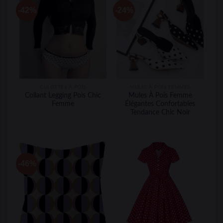
-42%
-24%
CULOTTES À POIS
MULES À POIS FEMMES
Collant Legging Pois Chic
Mules À Pois Femme
Femme
Élégantes Confortables
Tendance Chic Noir
-46%