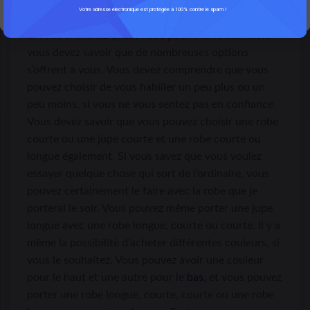
dans votre placard.
Votre adresse électronique est protégée à 100% contre le spam !
Si vous cherchez quelle robe pour moi le soir, alors
vous devez savoir que de nombreuses options
s’offrent à vous. Vous devez comprendre que vous
pouvez choisir de vous habiller un peu plus ou un
peu moins, si vous ne vous sentez pas en confiance.
Vous devez savoir que vous pouvez choisir une robe
courte ou une jupe courte et une robe courte ou
longue également. Si vous savez que vous voulez
essayer quelque chose qui sort de l’ordinaire, vous
pouvez certainement le faire avec la robe que je
porterai le soir. Vous pouvez même porter une jupe
longue avec une robe longue, courte ou courte. Il y a
même la possibilité d’acheter différentes couleurs, si
vous le souhaitez. Vous pouvez avoir une couleur
pour le haut et une autre pour le
bas
, et vous pouvez
porter une robe longue, courte, courte ou une robe