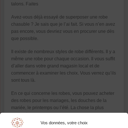
talons. Faites
Avez-vous déjà essayé de superposer une robe
chasuble ? Je sais que je l’ai fait. Si vous n’en avez
pas encore, vous devriez vous en procurer une dès
que possible.
Il existe de nombreux styles de robe différents. Il y a
même une robe pour chaque occasion. Il vous suffit
d’aller dans votre grand magasin local et de
commencer à examiner les choix. Vous verrez qu’ils
sont tous là.
En ce qui concerne les robes, vous pouvez acheter
des robes pour les mariages, les douches de la
mariée, le printemps ou l’été. La chose la plus
simple à faire est d’y aller avec un style simple.
C’est très facile et pratique.
Vos données, votre choix