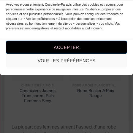
Avec votre consentement, Coccinelle-Paradis utilise des cookies et traceurs pour
Les robes sans
bretelles
vont très bien aux femmes
personnaliser votre expérience de navigation, mesurer l’audience, proposer des
services et des publicités personnalisés. Vous pouvez configurer ces traceurs en
comme aux hommes!
cliquant sur « Voir les préférences » à l’exception des cookies strictement
nécessaires au bon fonctionnement du site ou « personnaliser » vos choix. Vos
préférences sont enregistrées et restent modifiables à tout moment.
-42%
ACCEPTER
VOIR LES PRÉFÉRENCES
CHEMISIERS À POIS
ROBE A POIS BLANC ET NOIR
Chemisiers Jaunes
Robe Bustier A Pois
Transparent Pois
Rouge
Femmes Sexy
La plupart des femmes aiment l’aspect d’une robe