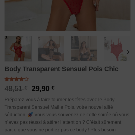
Body Transparent Sensuel Pois Chic
Noté
1
Le
Le
48,51
29,90
€
€
4.00
sur
prix
prix
5 basé
Préparez-vous à faire tourner les têtes avec le Body
sur
initial
actuel
notation
Transparent Sensuel Maille Pois, votre nouvel allié
était :
est :
client
séduction.
Vous vous souvenez de cette soirée où vous
48,51 €.
29,90 €.
n’avez pas réussi à attirer l’attention ? C’était sûrement
parce que vous ne portiez pas ce body ! Plus besoin