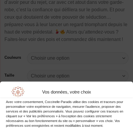
d’avoir peur du rejet, car avec cet atout dans votre garde-
robe, c’est la confiance qui défilera sur le podium. Et pour
ceux qui doutaient de votre pouvoir de séduction…
préparez-vous à leur lancer un regard triomphant depuis le
haut de votre piédestal.
Alors qu’attendez-vous ?
Faites-leur voir des pois et commandez dès maintenant !
Couleurs
Taille
quantité de Body Transparent Sensuel Pois Chic
Vos données, votre choix
Avec votre consentement, Coccinelle-Paradis utilise des cookies et traceurs pour
AJOUTER AU PANIER
personnaliser votre expérience de navigation, mesurer l’audience, proposer des
services et des publicités personnalisés. Vous pouvez configurer ces traceurs en
cliquant sur « Voir les préférences » à l’exception des cookies strictement
nécessaires au bon fonctionnement du site ou « personnaliser » vos choix. Vos
préférences sont enregistrées et restent modifiables à tout moment.