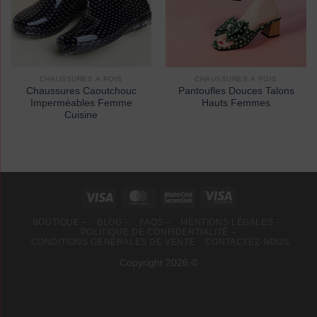
CHAUSSURES À POIS
CHAUSSURES À POIS
Chaussures Caoutchouc
Pantoufles Douces Talons
Imperméables Femme
Hauts Femmes
Cuisine
BOUTIQUE –
BLOG –
FAQS –
MENTIONS LÉGALES –
POLITIQUE DE CONFIDENTIALITÉ –
CONDITIONS GÉNÉRALES DE VENTE
CONTACTEZ-NOUS
Copyright 2026 ©