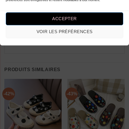
Vous devez être
connecté
pour publier
un avis.
ACCEPTER
VOIR LES PRÉFÉRENCES
PRODUITS SIMILAIRES
-42%
-43%