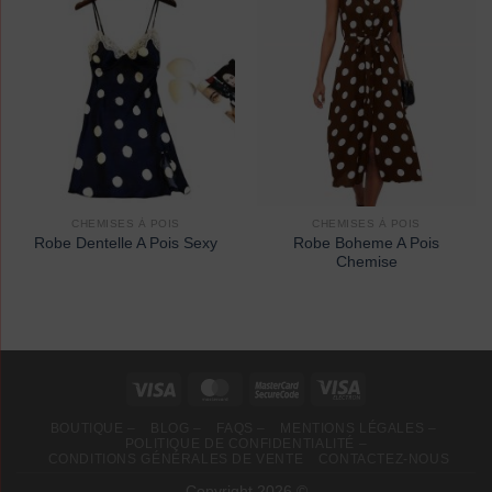
CHEMISES À POIS
CHEMISES À POIS
Robe Boheme A Pois
Robe Dentelle A Pois Sexy
Chemise
BOUTIQUE –
BLOG –
FAQS –
MENTIONS LÉGALES –
POLITIQUE DE CONFIDENTIALITÉ –
CONDITIONS GÉNÉRALES DE VENTE
CONTACTEZ-NOUS
Copyright 2026 ©