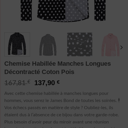
Chemise Habillée Manches Longues
Décontracté Coton Pois
Le
Le
137,90
€
€
167,81
prix
prix
Avec cette chemise habillée à manches longues pour
initial
actuel
hommes, vous serez le James Bond de toutes les soirées. 🕴️
était :
est :
Vos échecs passés en matière de style ? Oubliez-les, ils
167,81 €.
137,90 €.
étaient dus à l’absence de ce bijou dans votre garde-robe.
Plus besoin d’avoir peur du miroir avant une réunion