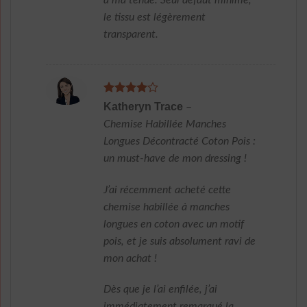
à ma tenue. Seul défaut minime,
le tissu est légèrement
transparent.
Note
4
Katheryn Trace
–
sur 5
Chemise Habillée Manches
Longues Décontracté Coton Pois :
un must-have de mon dressing !
J’ai récemment acheté cette
chemise habillée à manches
longues en coton avec un motif
pois, et je suis absolument ravi de
mon achat !
Dès que je l’ai enfilée, j’ai
immédiatement remarqué la