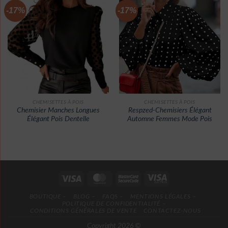
-17%
-17%
CHEMISETTES À POIS
CHEMISETTES À POIS
Chemisier Manches Longues
Respzed-Chemisiers Élégant
Élégant Pois Dentelle
Automne Femmes Mode Pois
BOUTIQUE –
BLOG –
FAQS –
MENTIONS LÉGALES –
POLITIQUE DE CONFIDENTIALITÉ –
CONDITIONS GÉNÉRALES DE VENTE
CONTACTEZ-NOUS
Copyright 2026 ©