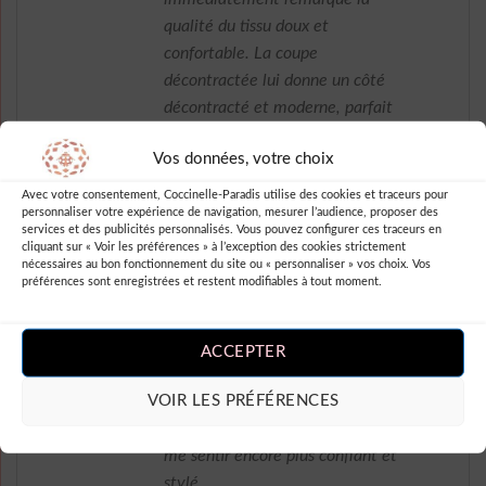
qualité du tissu doux et
confortable. La coupe
décontractée lui donne un côté
décontracté et moderne, parfait
pour toutes les occasions, que ce
Vos données, votre choix
soit au bureau ou lors d’une soirée
entre amis. Les manches longues
Avec votre consentement, Coccinelle-Paradis utilise des cookies et traceurs pour
personnaliser votre expérience de navigation, mesurer l’audience, proposer des
apportent une touche élégante et
services et des publicités personnalisés. Vous pouvez configurer ces traceurs en
sophistiquée.
cliquant sur « Voir les préférences » à l’exception des cookies strictement
nécessaires au bon fonctionnement du site ou « personnaliser » vos choix. Vos
préférences sont enregistrées et restent modifiables à tout moment.
Le motif pois apporte une petite
touche d’originalité à cette
chemise classique, ce qui la rend
ACCEPTER
encore plus unique. J’ai reçu de
VOIR LES PRÉFÉRENCES
nombreux compliments chaque
fois que je la porte, ce qui me fait
me sentir encore plus confiant et
stylé.