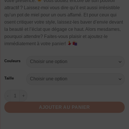
votre présence.
Vous doutez encore de son pouvoir
attractif ? Laissez-moi vous dire qu’il est aussi irrésistible
qu’un pot de miel pour un ours affamé. Et pour ceux qui
osent critiquer votre style, laissez-les baver d’envie devant
la beauté et l’éclat que dégage ce haut. Alors mesdames,
pourquoi attendre? Faites-vous plaisir et ajoutez-le
immédiatement à votre panier!
Couleurs
Taille
quantité de Chemisier Dentelle Manches Courtes Été Strass
AJOUTER AU PANIER