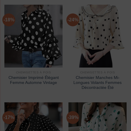
-18%
-24%
CHEMISETTES À POIS
CHEMISETTES À POIS
Chemisier Imprimé Élégant
Chemisier Manches Mi-
Femme Automne Vintage
Longues Volants Femmes
Décontractée Été
-17%
-39%