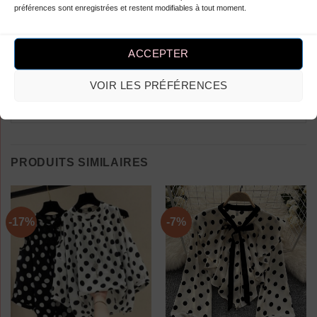
préférences sont enregistrées et restent modifiables à tout moment.
Vous devez être
connecté
pour publier
un avis.
ACCEPTER
VOIR LES PRÉFÉRENCES
PRODUITS SIMILAIRES
-17%
-7%