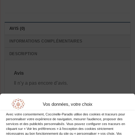
AVIS (0)
INFORMATIONS COMPLÉMENTAIRES
DESCRIPTION
Avis
Il n’y a pas encore d’avis.
Vos données, votre choix
Avec votre consentement, Coccinelle-Paradis utilise des cookies et traceurs pour
Soyez le premier à laisser votre avis
personnaliser votre expérience de navigation, mesurer l’audience, proposer des
sur “Chemisier Dentelle Manches
services et des publicités personnalisés. Vous pouvez configurer ces traceurs en
cliquant sur « Voir les préférences » à l’exception des cookies strictement
Courtes Été Strass”
nécessaires au bon fonctionnement du site ou « personnaliser » vos choix. Vos