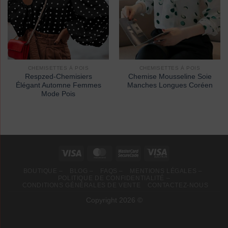
CHEMISETTES À POIS
CHEMISETTES À POIS
Respzed-Chemisiers
Chemise Mousseline Soie
Élégant Automne Femmes
Manches Longues Coréen
Mode Pois
BOUTIQUE –
BLOG –
FAQS –
MENTIONS LÉGALES –
POLITIQUE DE CONFIDENTIALITÉ –
CONDITIONS GÉNÉRALES DE VENTE
CONTACTEZ-NOUS
Copyright 2026 ©