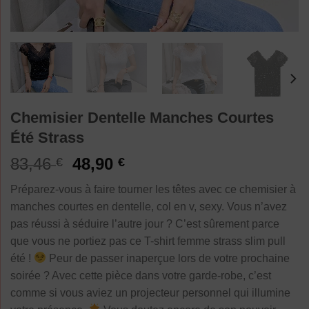
Chemisier Dentelle Manches Courtes
Été Strass
Le
Le
83,46
48,90
€
€
prix
prix
Préparez-vous à faire tourner les têtes avec ce chemisier à
initial
actuel
manches courtes en dentelle, col en v, sexy. Vous n’avez
était :
est :
pas réussi à séduire l’autre jour ? C’est sûrement parce
83,46 €.
48,90 €.
que vous ne portiez pas ce T-shirt femme strass slim pull
été !
Peur de passer inaperçue lors de votre prochaine
soirée ? Avec cette pièce dans votre garde-robe, c’est
comme si vous aviez un projecteur personnel qui illumine