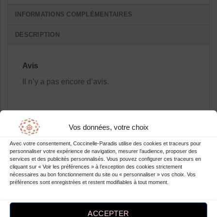
INFORMATIONS COMPLÉMENTAIRES
DESCRIPTION
Avis
Il n’y a pas encore d’avis.
Vos données, votre choix
Soyez le premier à laisser votre avis
Avec votre consentement, Coccinelle-Paradis utilise des cookies et traceurs pour
sur “Chemisier Manches Longues
personnaliser votre expérience de navigation, mesurer l’audience, proposer des
Évasées Décontracté Mode”
services et des publicités personnalisés. Vous pouvez configurer ces traceurs en
cliquant sur « Voir les préférences » à l’exception des cookies strictement
Vous devez être
connecté
pour publier
nécessaires au bon fonctionnement du site ou « personnaliser » vos choix. Vos
préférences sont enregistrées et restent modifiables à tout moment.
un avis.
ACCEPTER