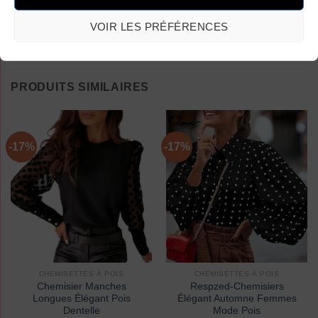
VOIR LES PRÉFÉRENCES
PRODUITS SIMILAIRES
-17%
-17%
CHEMISETTES À POIS
CHEMISETTES À POIS
Chemisier Manches
Respzed-Chemisiers
Longues Élégant Pois
Élégant Automne Femmes
Dentelle
Mode Pois