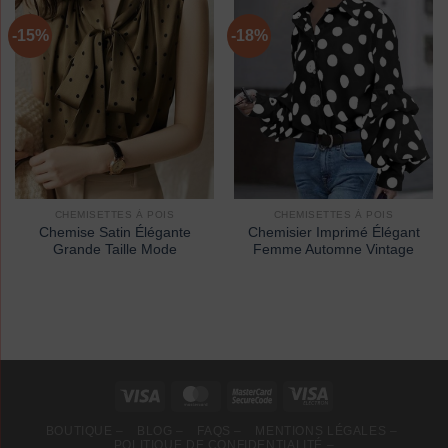
-15%
-18%
CHEMISETTES À POIS
CHEMISETTES À POIS
Chemise Satin Élégante
Chemisier Imprimé Élégant
Grande Taille Mode
Femme Automne Vintage
BOUTIQUE –
BLOG –
FAQS –
MENTIONS LÉGALES –
POLITIQUE DE CONFIDENTIALITÉ –