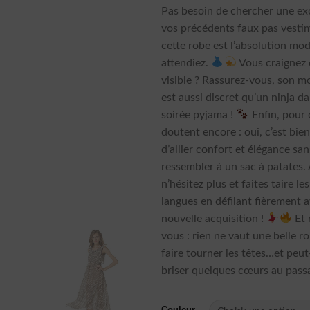
Pas besoin de chercher une ex
vos précédents faux pas vestim
cette robe est l’absolution mo
attendiez.
Vous craignez d
visible ? Rassurez-vous, son mo
est aussi discret qu’un ninja d
soirée pyjama !
Enfin, pour 
doutent encore : oui, c’est bie
d’allier confort et élégance san
ressembler à un sac à patates. 
n’hésitez plus et faites taire l
langues en défilant fièrement 
nouvelle acquisition !
Et 
vous : rien ne vaut une belle r
faire tourner les têtes…et peu
briser quelques cœurs au pass
Couleur