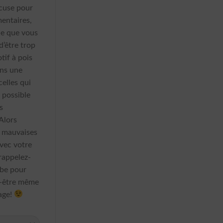
cuse pour
entaires,
de que vous
’être trop
tif à pois
ans une
celles qui
n possible
s
Alors
es mauvaises
avec votre
rappelez-
obe pour
t-être même
age!