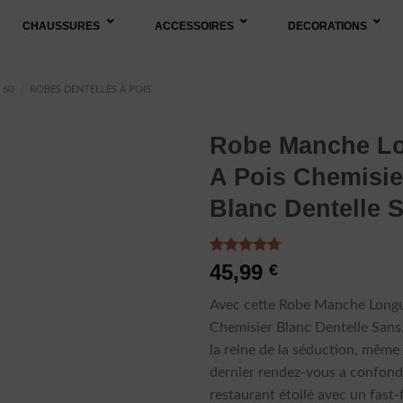
CHAUSSURES
ACCESSOIRES
DECORATIONS
 60
/
ROBES DENTELLES À POIS
Robe Manche L
A Pois Chemisie
Blanc Dentelle 
Noté
3
4.67
45,99
€
sur 5 basé
sur
Avec cette Robe Manche Longu
notations
client
Chemisier Blanc Dentelle Sans
la reine de la séduction, même 
dernier rendez-vous a confond
restaurant étoilé avec un fast