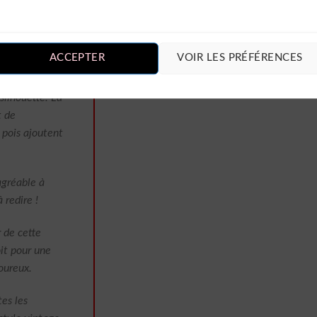
misier blanc
ACCEPTER
VOIR LES PRÉFÉRENCES
e !
silhouette. La
t de
 pois ajoutent
agréable à
 redire !
 de cette
oit pour une
oureux.
es les