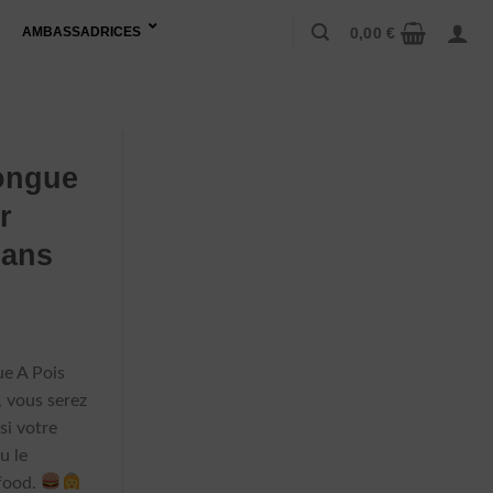
0,00
€
AMBASSADRICES
ongue
r
Sans
e A Pois
, vous serez
si votre
u le
-food.