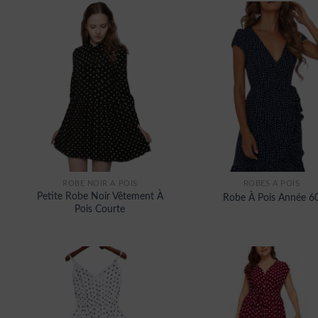
ROBE NOIR A POIS
ROBES À POIS
Petite Robe Noir Vêtement À
Robe À Pois Année 6
Pois Courte