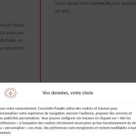
Vous devez être
connecté
pour publie
un avis.
misier Blanc
aite pour une
nfortable et
un peu serré.
blanc dentelle
Vos données, votre choix
t parfaite
vec votre consentement, Coccinelle-Paradis utilise des cookies et traceurs pour
ersonnaliser votre expérience de navigation, mesurer l’audience, proposer des services et
es publicités personnalisés. Vous pouvez configurer ces traceurs en cliquant sur « Voir les
références » à l’exception des cookies strictement nécessaires au bon fonctionnement du sit
u « personnaliser » vos choix. Vos préférences sont enregistrées et restent modifiables à tou
moment.