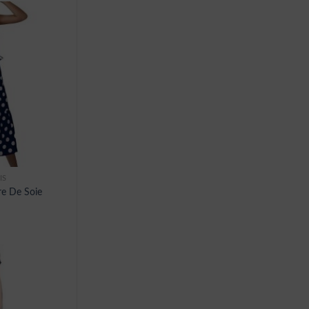
IS
re De Soie