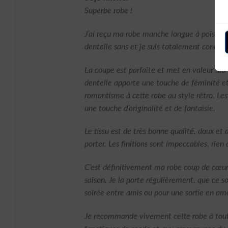
5
Superbe robe !
J’ai reçu ma robe manche longue à pois che
dentelle sans et je suis totalement conquis
La coupe est parfaite et met en valeur ma 
dentelle apporte une touche de féminité e
romantisme à cette robe au style rétro. Les
une touche d’originalité et de fantaisie.
Le tissu est de très bonne qualité, doux et 
porter. Les finitions sont impeccables, rien à
C’est définitivement ma robe coup de cœur
saison. Je la porte régulièrement, que ce s
soirée entre amis ou pour une sortie en am
Je recommande vivement cette robe à tout