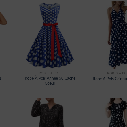
ROBES À POIS
ROBES À PO
Robe À Pois Année 50 Cache
0
Robe A Pois Ceintu
Coeur