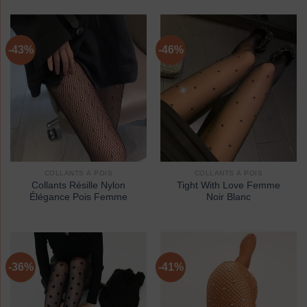
-43%
-46%
COLLANTS À POIS
COLLANTS À POIS
Collants Résille Nylon
Tight With Love Femme
Élégance Pois Femme
Noir Blanc
-36%
-41%