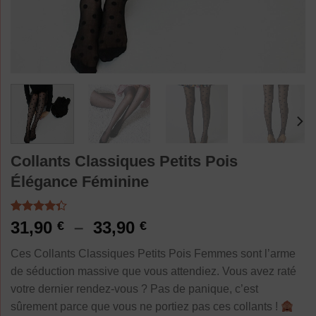
Collants Classiques Petits Pois
Élégance Féminine
Noté
3
4.33
Plage
31,90
–
33,90
€
€
sur 5
de
basé sur
Ces Collants Classiques Petits Pois Femmes sont l’arme
notations
prix :
client
de séduction massive que vous attendiez. Vous avez raté
31,90 €
votre dernier rendez-vous ? Pas de panique, c’est
à
sûrement parce que vous ne portiez pas ces collants !
33,90 €