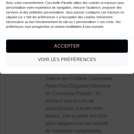
et apportent une élégance
Avec votre consentement, Coccinelle-Paradis utilise des cookies et traceurs pour
personnaliser votre expérience de navigation, mesurer l’audience, proposer des
féminine à toutes mes tenues.
services et des publicités personnalisés. Vous pouvez configurer ces traceurs en
Merci pour ce produit de qualité.
cliquant sur « Voir les préférences » à l’exception des cookies strictement
nécessaires au bon fonctionnement du site ou « personnaliser » vos choix. Vos
Je recommande à toutes les
préférences sont enregistrées et restent modifiables à tout moment.
femmes en quête d’un style chic
et rétro. Top !
ACCEPTER
VOIR LES PRÉFÉRENCES
Note
4
Elwina Helise
–
sur 5
J’adore les Collants Classiques
Petits Pois Élégance Féminine
de Coccinelle-Paradis ! Ils
donnent une touche de
sophistication à toutes mes
tenues. J’en ai porté lors d’un
dîner élégant et ils ont suscité
de nombreux compliments.