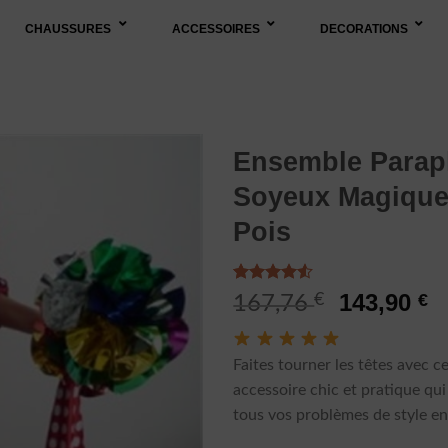
CHAUSSURES
ACCESSOIRES
DECORATIONS
Ensemble Parap
Soyeux Magique
Pois
Noté
2
4.50
Le
L
143,90
€
€
167,76
sur 5 basé
prix
p
sur
notations
initial
a
client
Faites tourner les têtes avec c
était :
es
accessoire chic et pratique qui
167,76 €.
1
tous vos problèmes de style en