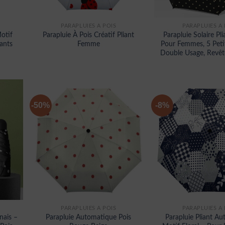
PARAPLUIES À POIS
PARAPLUIES À 
otif
Parapluie À Pois Créatif Pliant
Parapluie Solaire Pli
ants
Femme
Pour Femmes, 5 Peti
Double Usage, Revê
-50%
-8%
PARAPLUIES À POIS
PARAPLUIES À 
nais –
Parapluie Automatique Pois
Parapluie Pliant A