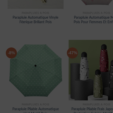
PARAPLUIES À POIS
PARAPLUIES À POIS
Parapluie Automatique Vinyle
Parapluie Automatique M
Féerique Brillant Pois
Pois Pour Femmes Et Enf
-8%
-47%
PARAPLUIES À POIS
PARAPLUIES À POIS
Parapluie Pliable Automatique
Parapluie Pliable Frais Japo