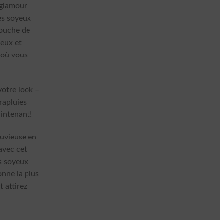
 glamour
es soyeux
touche de
ieux et
 où vous
votre look –
rapluies
intenant!
luvieuse en
avec cet
s soyeux
onne la plus
t attirez
e Soyeux Magique À Pois