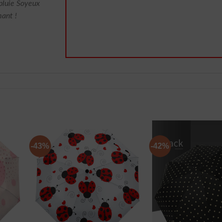
luie Soyeux
ant !
-43%
-42%