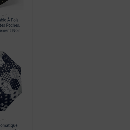
POIS
able À Pois
tes Poches,
tement Noir
POIS
utomatique