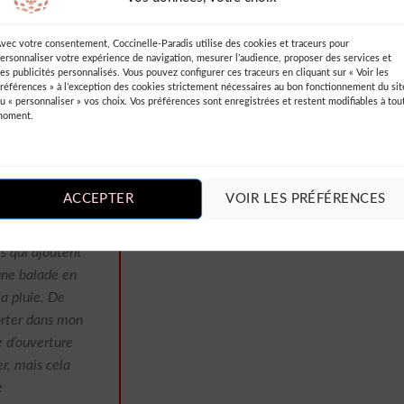
vec votre consentement, Coccinelle-Paradis utilise des cookies et traceurs pour
ersonnaliser votre expérience de navigation, mesurer l’audience, proposer des services et
es publicités personnalisés. Vous pouvez configurer ces traceurs en cliquant sur « Voir les
références » à l’exception des cookies strictement nécessaires au bon fonctionnement du sit
u « personnaliser » vos choix. Vos préférences sont enregistrées et restent modifiables à tou
moment.
ie Soyeux
ccinelle-
 achat. Ce
ACCEPTER
VOIR LES PRÉFÉRENCES
parfait pour
ent surprise
is qui ajoutent
’une balade en
la pluie. De
porter dans mon
e d’ouverture
er, mais cela
e