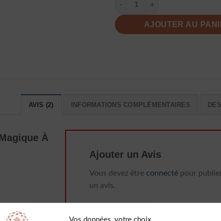
AJOUTER AU PAN
AVIS (2)
INFORMATIONS COMPLÉMENTAIRES
DES
 Magique À
Ajouter un Avis
Vous devez être
connecté
pour publie
un avis.
e soyeux
Vos données, votre choix
a perfection