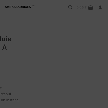
0,00
€
AMBASSADRICES
luie
 À
e
rix
ctuel
et
t :
 résout
43,90 €.
 un instant.