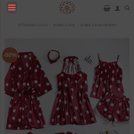
Passer
au
contenu
MENU
VÊTEMENTS À POIS
/
ROBES À POIS
/
ROBES À POIS FEMMES
-50%