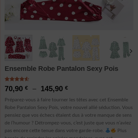
Ensemble Robe Pantalon Sexy Pois
Noté
2
4.50
Plage
70,90
–
145,90
€
€
sur 5 basé
de
sur
Préparez-vous à faire tourner les têtes avec cet Ensemble
notations
prix :
client
Robe Pantalon Sexy Pois, votre nouvel allié séduction. Vous
70,90 €
pensiez que vos échecs étaient dus à votre manque de sens
à
de l’humour ? Détrompez-vous, c’est juste que vous n’aviez
145,90 €
pas encore cette tenue dans votre garde-robe.
Plus