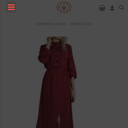
Passer
au
contenu
MENU
VÊTEMENTS À POIS
/
ROBES À POIS