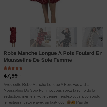
Robe Manche Longue A Pois Foulard En
Mousseline De Soie Femme
Noté
1
5.00
47,99
€
sur 5 basé
sur
notation
Avec cette Robe Manche Longue A Pois Foulard En
client
Mousseline De Soie Femme, vous serez la reine de la
séduction, même si votre dernier rendez-vous a confondu
le restaurant étoilé avec un fast-food.
Pas de