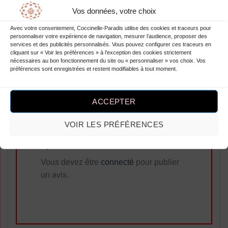
J’adore cette robe à pois !
Vos données, votre choix
Parfaite pour sortir entre amies,
elle me donne un look moderne
Avec votre consentement, Coccinelle-Paradis utilise des cookies et traceurs pour
personnaliser votre expérience de navigation, mesurer l’audience, proposer des
et élégant. Seul bémol, le tissu
services et des publicités personnalisés. Vous pouvez configurer ces traceurs en
cliquant sur « Voir les préférences » à l’exception des cookies strictement
est un peu fragile, mais cela
nécessaires au bon fonctionnement du site ou « personnaliser » vos choix. Vos
reste un détail. Je recommande
préférences sont enregistrées et restent modifiables à tout moment.
sans hésitation !
ACCEPTER
VOIR LES PRÉFÉRENCES
Ajouter un Avis
Vous devez être
connecté
pour publier
un avis.