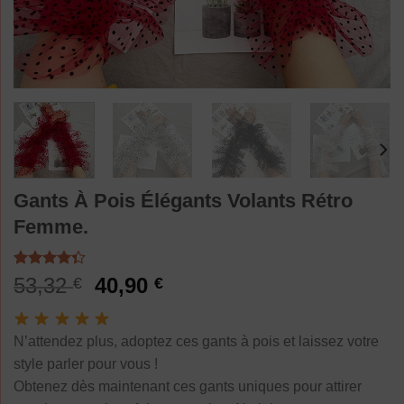
Gants À Pois Élégants Volants Rétro
Femme.
Noté
3
4.33
Le
Le
53,32
40,90
€
€
sur 5
prix
prix
basé sur
notations
initial
actuel
client
N’attendez plus, adoptez ces gants à pois et laissez votre
était :
est :
style parler pour vous !
53,32 €.
40,90 €.
Obtenez dès maintenant ces gants uniques pour attirer