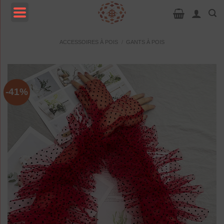
Passer
au
contenu
MENU
ACCESSOIRES À POIS
/
GANTS À POIS
-41%