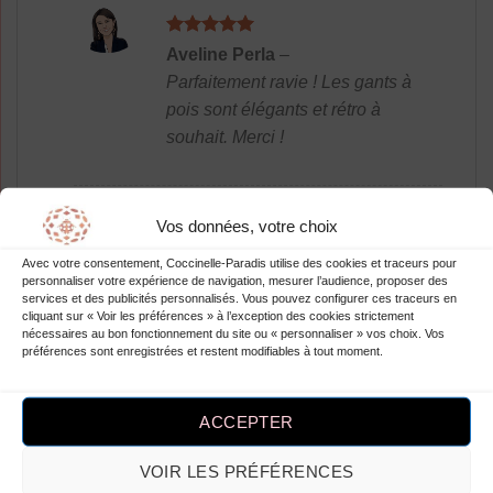
Note
5
sur
Aveline Perla
–
5
Parfaitement ravie ! Les gants à
pois sont élégants et rétro à
souhait. Merci !
Vos données, votre choix
Note
4
Aggy Carolyne
–
Avec votre consentement, Coccinelle-Paradis utilise des cookies et traceurs pour
sur 5
Les gants à pois élégants avec
personnaliser votre expérience de navigation, mesurer l’audience, proposer des
services et des publicités personnalisés. Vous pouvez configurer ces traceurs en
volants rétro pour femme sont
cliquant sur « Voir les préférences » à l’exception des cookies strictement
vraiment magnifiques et
nécessaires au bon fonctionnement du site ou « personnaliser » vos choix. Vos
préférences sont enregistrées et restent modifiables à tout moment.
correspondent parfaitement à
mes attentes ! Je suis
entièrement satisfaite de mon
ACCEPTER
achat sur robesapois.fr.
VOIR LES PRÉFÉRENCES