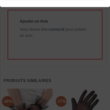
Ajouter un Avis
Vous devez être
connecté
pour publier
un avis.
PRODUITS SIMILAIRES
-36%
-17%