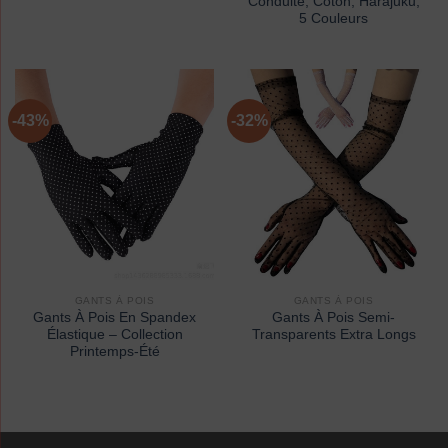
Conduite, Coton, Harajuku,
5 Couleurs
-43%
-32%
GANTS À POIS
GANTS À POIS
Gants À Pois En Spandex
Gants À Pois Semi-
Élastique – Collection
Transparents Extra Longs
Printemps-Été