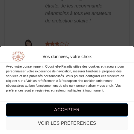
étroite. Je les recommande
néanmoins à tous les amateurs
de protection solaire !
Note
3
Heide Almire
–
sur 5
Vos données, votre choix
Les gants de protection solaire
été pour femmes en spandex de
Avec votre consentement, Coccinelle-Paradis utilise des cookies et traceurs pour
personnaliser votre expérience de navigation, mesurer l’audience, proposer des
robesapois.fr sont tout
services et des publicités personnalisés. Vous pouvez configurer ces traceurs en
cliquant sur « Voir les préférences » à l’exception des cookies strictement
simplement parfaits !
nécessaires au bon fonctionnement du site ou « personnaliser » vos choix. Vos
préférences sont enregistrées et restent modifiables à tout moment.
ACCEPTER
Note
4
Marry Anna-Maria
–
sur 5
Parfaitement satisfaite ! Les
VOIR LES PRÉFÉRENCES
gants sont géniaux, je les adore