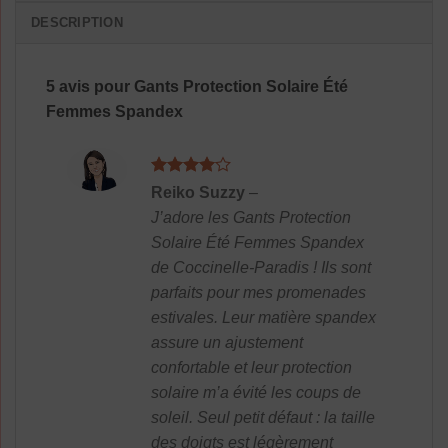
DESCRIPTION
5 avis pour
Gants Protection Solaire Été
Femmes Spandex
Note
4
Reiko Suzzy
–
sur 5
J’adore les Gants Protection
Solaire Été Femmes Spandex
de Coccinelle-Paradis ! Ils sont
parfaits pour mes promenades
estivales. Leur matière spandex
assure un ajustement
confortable et leur protection
solaire m’a évité les coups de
soleil. Seul petit défaut : la taille
des doigts est légèrement