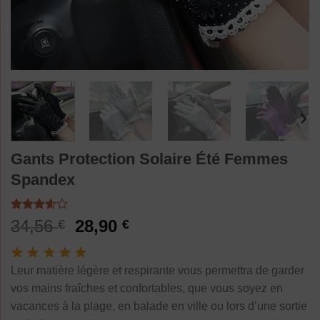
Gants Protection Solaire Été Femmes
Spandex
Noté
5
Le
Le
34,56
28,90
€
€
3.60
sur
prix
prix
5 basé
sur
initial
actuel
notations
Leur matière légère et respirante vous permettra de garder
était :
est :
client
vos mains fraîches et confortables, que vous soyez en
34,56 €.
28,90 €.
vacances à la plage, en balade en ville ou lors d’une sortie