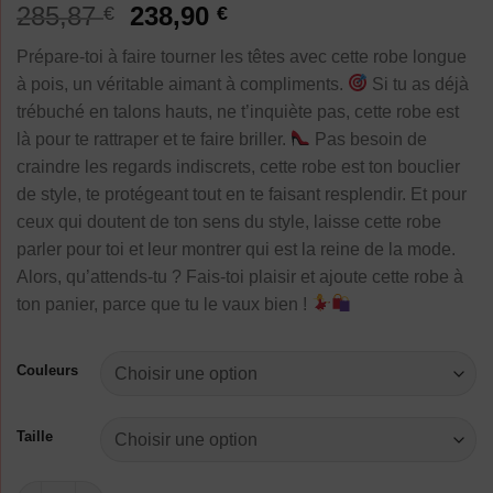
Noté
1
5.00
Le
Le
285,87
238,90
€
€
sur 5 basé
prix
prix
sur
notation
Prépare-toi à faire tourner les têtes avec cette robe longue
client
initial
actuel
à pois, un véritable aimant à compliments.
Si tu as déjà
était :
est :
trébuché en talons hauts, ne t’inquiète pas, cette robe est
285,87 €.
238,90 €.
là pour te rattraper et te faire briller.
Pas besoin de
craindre les regards indiscrets, cette robe est ton bouclier
de style, te protégeant tout en te faisant resplendir. Et pour
ceux qui doutent de ton sens du style, laisse cette robe
parler pour toi et leur montrer qui est la reine de la mode.
Alors, qu’attends-tu ? Fais-toi plaisir et ajoute cette robe à
ton panier, parce que tu le vaux bien !
Couleurs
Taille
quantité de Imakokoni Robe Longue Femme Pois