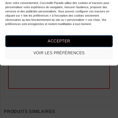
Avec votre consentement, Coccinelle-Paradis utilise des cookies et traceurs pour
Note
5
sur
Anabel Toinette
–
personnaliser votre expérience de navigation, mesurer l’audience, proposer des
5
services et des publicités personnalisés. Vous pouvez configurer ces traceurs en
Parfait, sublime.
cliquant sur « Voir les préférences » à l’exception des cookies strictement
nécessaires au bon fonctionnement du site ou « personnaliser » vos choix. Vos
préférences sont enregistrées et restent modifiables à tout moment.
ACCEPTER
Ajouter un Avis
VOIR LES PRÉFÉRENCES
Vous devez être
connecté
pour publier
un avis.
PRODUITS SIMILAIRES