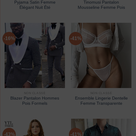
Pyjama Satin Femme
Tinomusi Pantalon
Élégant Nuit Été
Mousseline Femme Pois
-16%
-41%
NON CLASSÉ
NON CLASSÉ
Blazer Pantalon Hommes
Ensemble Lingerie Dentelle
Pois Formels
Femme Transparente
-43%
-41%