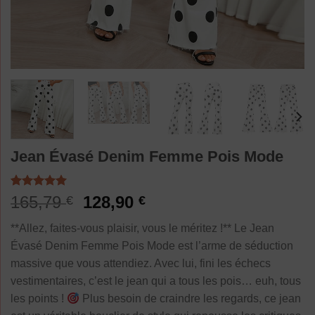
Jean Évasé Denim Femme Pois Mode
Noté
2
5.00
Le
Le
165,79
128,90
€
€
sur 5 basé
prix
prix
sur
**Allez, faites-vous plaisir, vous le méritez !** Le Jean
notations
initial
actuel
client
Évasé Denim Femme Pois Mode est l’arme de séduction
était :
est :
massive que vous attendiez. Avec lui, fini les échecs
165,79 €.
128,90 €.
vestimentaires, c’est le jean qui a tous les pois… euh, tous
les points !
Plus besoin de craindre les regards, ce jean