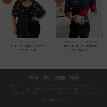
NON CLASSÉ
CHEMISES À POIS HOMMES
“YTL Été Tops Femmes
Chemise d’Été Dégradé
Grande Taille”
Pois Hommes
BOUTIQUE –
BLOG –
FAQS –
MENTIONS LÉGALES –
POLITIQUE DE CONFIDENTIALITÉ –
CONDITIONS GÉNÉRALES DE VENTE
CONTACTEZ-NOUS
Copyright 2026 ©