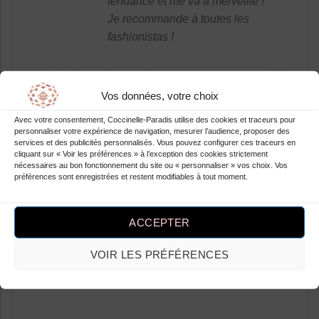
tendance et me va à merveille !
Je recommande à toutes les
fashionistas !
Vos données, votre choix
Note
5
sur
Cherye Cinda
–
5
Avec votre consentement, Coccinelle-Paradis utilise des cookies et traceurs pour
Super jean ! Parfait pour un
personnaliser votre expérience de navigation, mesurer l’audience, proposer des
services et des publicités personnalisés. Vous pouvez configurer ces traceurs en
look tendance et décontracté.
cliquant sur « Voir les préférences » à l’exception des cookies strictement
Les pois apportent une touche
nécessaires au bon fonctionnement du site ou « personnaliser » vos choix. Vos
préférences sont enregistrées et restent modifiables à tout moment.
de fantaisie très originale.
J’adore la coupe évasée qui
met en valeur mes jambes. La
ACCEPTER
qualité est top et le prix est
vraiment abordable. Je
VOIR LES PRÉFÉRENCES
recommande à 100% !