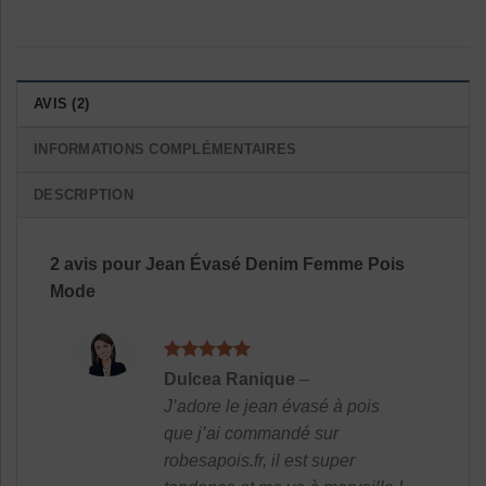
AVIS (2)
INFORMATIONS COMPLÉMENTAIRES
DESCRIPTION
2 avis pour
Jean Évasé Denim Femme Pois
Mode
Note
5
sur
Dulcea Ranique
–
5
J’adore le jean évasé à pois
que j’ai commandé sur
robesapois.fr, il est super