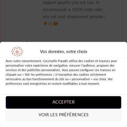
rapport qualité-prix est top. Je
recommande à 100% cette robe,
elle est tout simplement géniale !
Vos données, votre choix
Note
5
sur
Arly Scotty
–
5
J’adore ma nouvelle robe longue à
Avec votre consentement, Coccinelle-Paradis utilise des cookies et traceurs pour
personnaliser votre expérience de navigation, mesurer l’audience, proposer des
pois jupes plissée rose
services et des publicités personnalisés. Vous pouvez configurer ces traceurs en
commandée sur robesapois.fr, elle
cliquant sur « Voir les préférences » à l’exception des cookies strictement
nécessaires au bon fonctionnement du site ou « personnaliser » vos choix. Vos
est parfaite pour les journées
préférences sont enregistrées et restent modifiables à tout moment.
ensoleillées et me donne un look à
la fois rétro et tendance.
ACCEPTER
VOIR LES PRÉFÉRENCES
Note
5
sur
Sibella Charmain
–