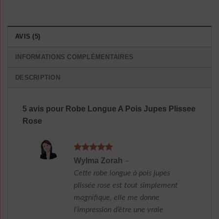
AVIS (5)
INFORMATIONS COMPLÉMENTAIRES
DESCRIPTION
5 avis pour
Robe Longue A Pois Jupes Plissee
Rose
Note
5
sur
Wylma Zorah
–
5
Cette robe longue à pois jupes
plissée rose est tout simplement
magnifique, elle me donne
l’impression d’être une vraie