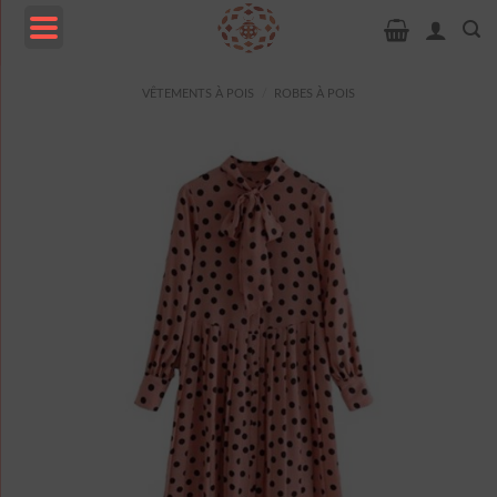
Passer
au
contenu
MENU
VÊTEMENTS À POIS
/
ROBES À POIS