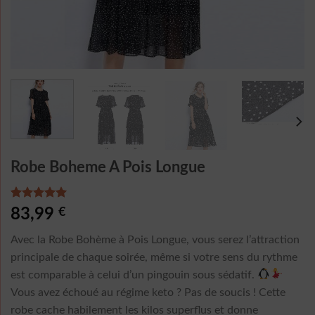
Robe Boheme A Pois Longue
Noté
5
5.00
83,99
€
sur 5 basé
sur
Avec la Robe Bohème à Pois Longue, vous serez l’attraction
notations
client
principale de chaque soirée, même si votre sens du rythme
est comparable à celui d’un pingouin sous sédatif.
Vous avez échoué au régime keto ? Pas de soucis ! Cette
robe cache habilement les kilos superflus et donne