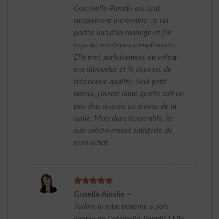
Coccinelle-Paradis est tout
simplement incroyable. Je l’ai
portée lors d’un mariage et j’ai
reçu de nombreux compliments.
Elle met parfaitement en valeur
ma silhouette et le tissu est de
très bonne qualité. Seul petit
bémol, j’aurais aimé qu’elle soit un
peu plus ajustée au niveau de la
taille. Mais dans l’ensemble, je
suis extrêmement satisfaite de
mon achat.
Note
5
sur
Gusella Ainslie
–
5
J’adore la robe bohème à pois
longue de Coccinelle-Paradis ! Elle