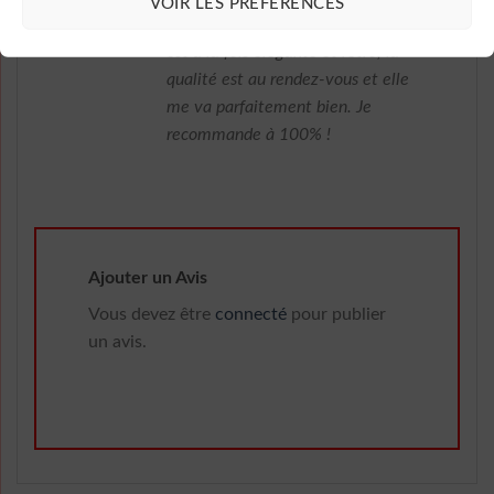
VOIR LES PRÉFÉRENCES
mon achat sur robesapois.fr ! Elle
est à la fois élégante et rétro, la
qualité est au rendez-vous et elle
me va parfaitement bien. Je
recommande à 100% !
Ajouter un Avis
Vous devez être
connecté
pour publier
un avis.