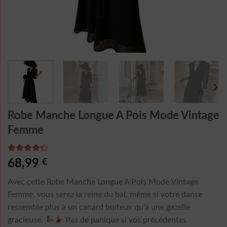
Robe Manche Longue A Pois Mode Vintage
Femme
Noté
3
4.33
68,99
€
sur 5
basé sur
Avec cette Robe Manche Longue A Pois Mode Vintage
notations
client
Femme, vous serez la reine du bal, même si votre danse
ressemble plus à un canard boiteux qu’à une gazelle
gracieuse.
Pas de panique si vos précédentes