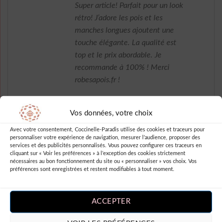
Super article! Parfait pour un look
rétro! J’adore les pois et les
manches longues ajoutent une
touche élégante. La qualité est
top et le prix abordable. Je
recommande à 100% ! Merci
robesapois.fr !
Vos données, votre choix
Note
5
sur
Avec votre consentement, Coccinelle-Paradis utilise des cookies et traceurs pour
Antonietta Carlynne
–
5
personnaliser votre expérience de navigation, mesurer l’audience, proposer des
Robe canon!
services et des publicités personnalisés. Vous pouvez configurer ces traceurs en
cliquant sur « Voir les préférences » à l’exception des cookies strictement
nécessaires au bon fonctionnement du site ou « personnaliser » vos choix. Vos
préférences sont enregistrées et restent modifiables à tout moment.
Note
3
Vittoria Mommy
–
sur 5
ACCEPTER
Superbe robe manche longue à
pois, je suis vraiment ravie de