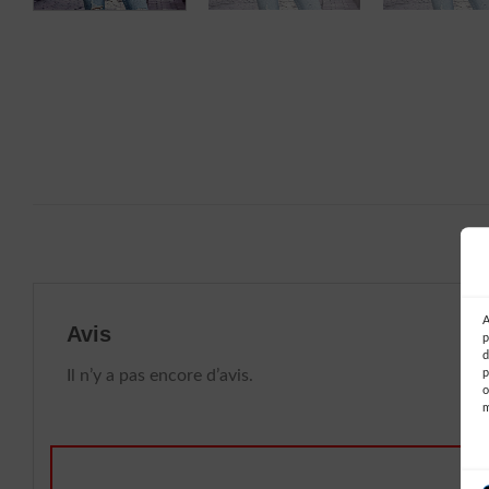
A
Avis
p
d
Il n’y a pas encore d’avis.
p
o