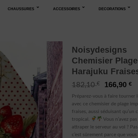
CHAUSSURES
ACCESSOIRES
DECORATIONS
Noisydesigns
Chemisier Plage
Harajuku Fraise
Le
L
166,90
€
€
182,10
prix
p
Préparez-vous à faire tourner l
initial
a
avec ce chemisier de plage imp
était :
es
fraises, aussi séduisant qu’un 
182,10 €.
1
tropical.
Vous n’avez pas 
attraper le serveur au vol ? Pas
c’est sûrement parce que vous 