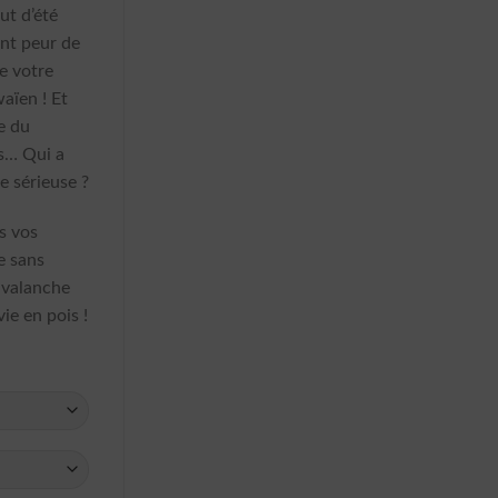
ut d’été
ont peur de
de votre
aïen ! Et
e du
es… Qui a
e sérieuse ?
s vos
e sans
 avalanche
vie en pois !