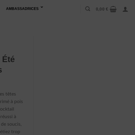
0,00
€
AMBASSADRICES
 Été
s
e
rix
es têtes
ctuel
rimé à pois
t :
cocktail
66,90 €.
réussi à
 de soucis,
étiez trop