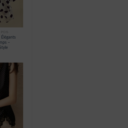
 POIS
 Élégants
mps –
Style