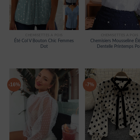
CHEMISETTES À POIS
CHEMISETTES À POIS
Été Col V Bouton Chic Femmes
Chemisiers Mousseline Él
Dot
Dentelle Printemps Po
-16%
-7%