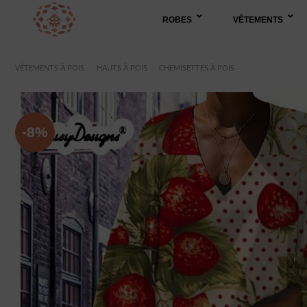
Passer
ROBES
VÊTEMENTS
au
contenu
VÊTEMENTS À POIS
/
HAUTS À POIS
/
CHEMISETTES À POIS
-8%