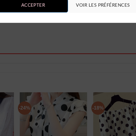
s sur “Noisydesigns Chemisier Plage Été
ACCEPTER
VOIR LES PRÉFÉRENCES
-24%
-18%