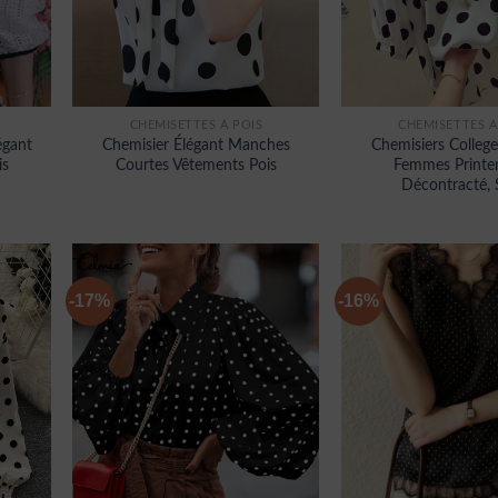
CHEMISETTES À POIS
CHEMISETTES À
égant
Chemisier Élégant Manches
Chemisiers College
is
Courtes Vêtements Pois
Femmes Printe
Décontracté, 
-17%
-16%