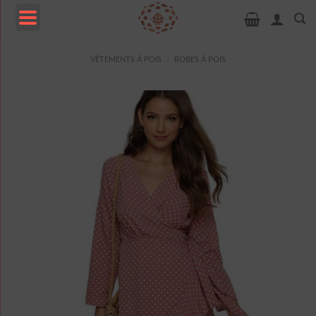
Passer
au
contenu
MENU
VÊTEMENTS À POIS
/
ROBES À POIS