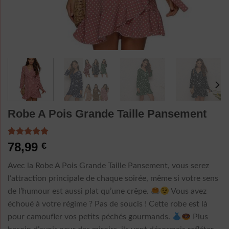
Robe A Pois Grande Taille Pansement
Noté
3
5.00
78,99
€
sur 5 basé
sur
Avec la Robe A Pois Grande Taille Pansement, vous serez
notations
client
l’attraction principale de chaque soirée, même si votre sens
de l’humour est aussi plat qu’une crêpe.
Vous avez
échoué à votre régime ? Pas de soucis ! Cette robe est là
pour camoufler vos petits péchés gourmands.
Plus