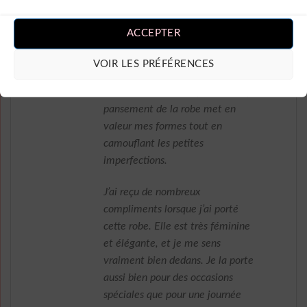
La robe est également très
ACCEPTER
confortable à porter. Le tissu est
doux et extensible, ce qui me
VOIR LES PRÉFÉRENCES
permet de bouger librement sans
me sentir serrée. De plus, la coupe
pansement de la robe met en
valeur mes formes tout en
camouflant les petites
imperfections.
J’ai reçu de nombreux
compliments lorsque j’ai porté
cette robe. Elle est très féminine
et élégante, et je me sens
vraiment bien dedans. Je la porte
aussi bien pour des occasions
spéciales que pour une journée