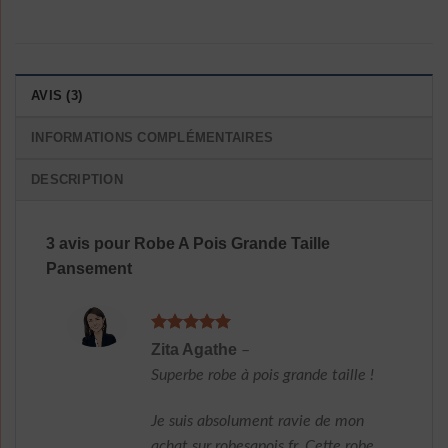
AVIS (3)
INFORMATIONS COMPLÉMENTAIRES
DESCRIPTION
3 avis pour
Robe A Pois Grande Taille
Pansement
Note
5
sur
Zita Agathe
–
5
Superbe robe à pois grande taille !
Je suis absolument ravie de mon
achat sur robesapois.fr. Cette robe