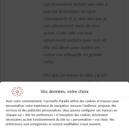
J’ai récemment acheté une robe à
pois sur la boutique en ligne
robesapois.fr et je dois dire que je
suis absolument ravie de mon
achat. Cette robe est tout
simplement parfaite pour moi, et
elle est idéale pour mettre en
valeur ma silhouette en grande
taille.
Dès que j’ai ouvert le colis, j’ai été
impressionné par la qualité du
tissu et des finitions. La robe est
Vos données, votre choix
très bien coupée et les pois
Avec votre consentement, Coccinelle-Paradis utilise des cookies et traceurs pour
ajoutent une touche de style rétro
personnaliser votre expérience de navigation, mesurer l’audience, proposer des
services et des publicités personnalisés. Vous pouvez configurer ces traceurs en
que j’adore. De plus, le motif à
cliquant sur « Voir les préférences » à l’exception des cookies strictement
pois est discret et ne prend pas le
nécessaires au bon fonctionnement du site ou « personnaliser » vos choix. Vos
préférences sont enregistrées et restent modifiables à tout moment.
dessus sur le reste de la tenue.