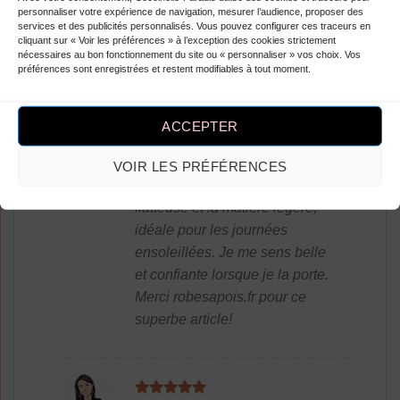
rien ma satisfaction.
personnaliser votre expérience de navigation, mesurer l’audience, proposer des
services et des publicités personnalisés. Vous pouvez configurer ces traceurs en
cliquant sur « Voir les préférences » à l’exception des cookies strictement
nécessaires au bon fonctionnement du site ou « personnaliser » vos choix. Vos
préférences sont enregistrées et restent modifiables à tout moment.
Note
5
sur
Lelia Sherrie
–
5
Super robe! J’adore! Parfait
ACCEPTER
pour l’été, le motif à pois rétro
noir et blanc est vraiment
VOIR LES PRÉFÉRENCES
tendance. La coupe est très
flatteuse et la matière légère,
idéale pour les journées
ensoleillées. Je me sens belle
et confiante lorsque je la porte.
Merci robesapois.fr pour ce
superbe article!