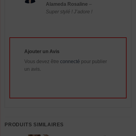
Note
5
sur
Alameda Rosaline
–
5
Super stylé ! J’adore !
Ajouter un Avis
Vous devez être
connecté
pour publier
un avis.
PRODUITS SIMILAIRES