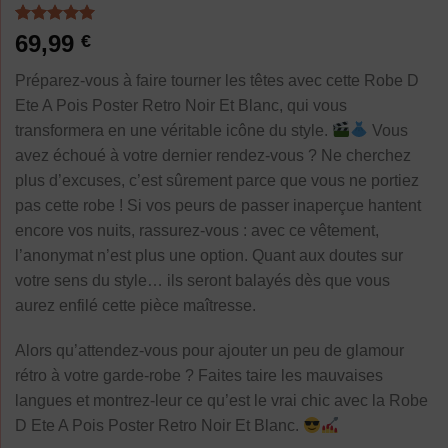
Noté
3
5.00
69,99
€
sur 5 basé
sur
Préparez-vous à faire tourner les têtes avec cette Robe D
notations
client
Ete A Pois Poster Retro Noir Et Blanc, qui vous
transformera en une véritable icône du style.
Vous
avez échoué à votre dernier rendez-vous ? Ne cherchez
plus d’excuses, c’est sûrement parce que vous ne portiez
pas cette robe ! Si vos peurs de passer inaperçue hantent
encore vos nuits, rassurez-vous : avec ce vêtement,
l’anonymat n’est plus une option. Quant aux doutes sur
votre sens du style… ils seront balayés dès que vous
aurez enfilé cette pièce maîtresse.
Alors qu’attendez-vous pour ajouter un peu de glamour
rétro à votre garde-robe ? Faites taire les mauvaises
langues et montrez-leur ce qu’est le vrai chic avec la Robe
D Ete A Pois Poster Retro Noir Et Blanc.