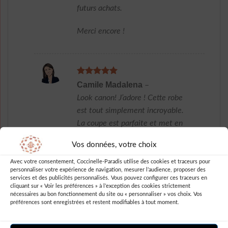
futurs achats.
Merci encore !
Note
5
sur
Camile Madalena
–
5
Look canon! J’adore ! Cette robe
est tout simplement incroyable.
La coupe est parfaite et met en
valeur mes courbes de manière
Vos données, votre choix
subtile et élégante. Le motif à pois
bleu marine et blanc apporte une
Avec votre consentement, Coccinelle-Paradis utilise des cookies et traceurs pour
personnaliser votre expérience de navigation, mesurer l’audience, proposer des
touche rétro que j’adore. La
services et des publicités personnalisés. Vous pouvez configurer ces traceurs en
matière est de très bonne qualité,
cliquant sur « Voir les préférences » à l’exception des cookies strictement
nécessaires au bon fonctionnement du site ou « personnaliser » vos choix. Vos
agréable à porter et ne se froisse
préférences sont enregistrées et restent modifiables à tout moment.
pas facilement. J’ai reçu de
nombreux compliments lorsque je