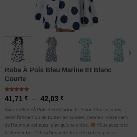
Robe À Pois Bleu Marine Et Blanc
Courte
Noté
3
5.00
Plage
41,71
–
42,03
€
€
sur 5 basé
de
sur
Avec la Robe À Pois Bleu Marine Et Blanc Courte, vous
notations
prix :
client
serez l’attraction de toutes les soirées, même si votre sens
41,71 €
de l’humour est aussi plat qu’une crêpe.
Vous avez raté
à
le dernier bus ? Pas d’inquiétude, cette robe à pois est
42,03 €