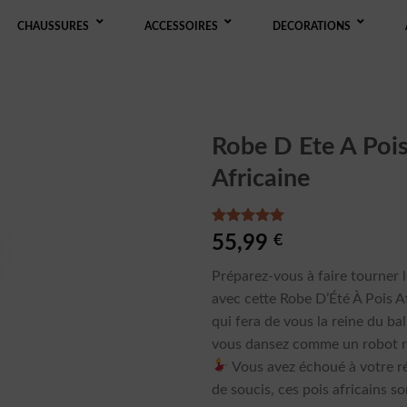
CHAUSSURES
ACCESSOIRES
DECORATIONS
Robe D Ete A Poi
Africaine
Noté
3
5.00
55,99
€
sur 5 basé
sur
Préparez-vous à faire tourner l
notations
client
avec cette Robe D’Été À Pois Af
qui fera de vous la reine du ba
vous dansez comme un robot r
Vous avez échoué à votre r
de soucis, ces pois africains so