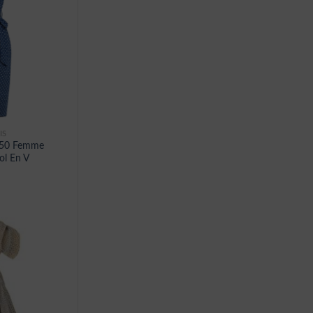
IS
 50 Femme
Col En V