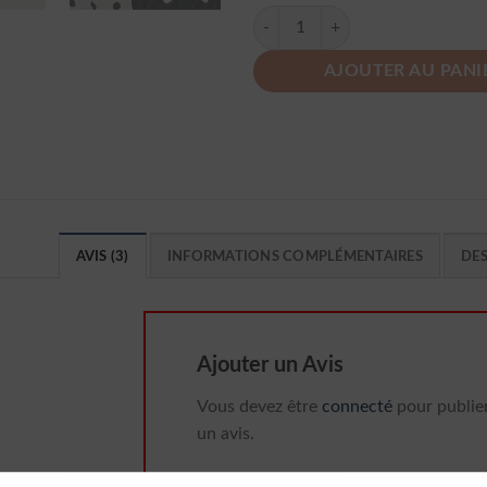
quantité de Robe D Ete A Pois Afri
AJOUTER AU PANI
AVIS (3)
INFORMATIONS COMPLÉMENTAIRES
DE
Ajouter un Avis
Vous devez être
connecté
pour publie
un avis.