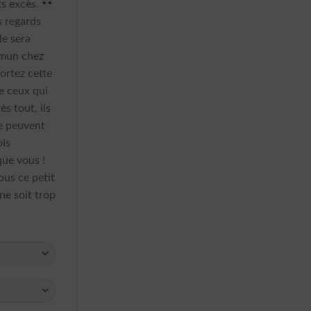
ts excès.
s regards
lle sera
mmun chez
portez cette
e ceux qui
ès tout, ils
ne peuvent
ois
que vous !
ous ce petit
ne soit trop