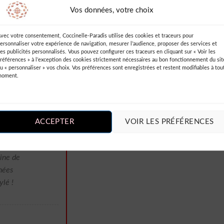
simplement
Vos données, votre choix
et fluide,
 Les pois
vec votre consentement, Coccinelle-Paradis utilise des cookies et traceurs pour
dore. De plus,
ersonnaliser votre expérience de navigation, mesurer l’audience, proposer des services et
es publicités personnalisés. Vous pouvez configurer ces traceurs en cliquant sur « Voir les
en finie et les
références » à l’exception des cookies strictement nécessaires au bon fonctionnement du sit
ens à la fois
u « personnaliser » vos choix. Vos préférences sont enregistrées et restent modifiables à tou
moment.
up de cœur ! À
ACCEPTER
VOIR LES PRÉFÉRENCES
aine de
rnées
ylé !