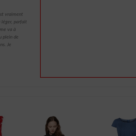
est vraiment
 léger, parfait
e me va à
u plein de
ns. Je