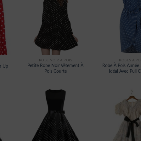
ROBE NOIR A POIS
ROBES À PO
Petite Robe Noir Vêtement À
Robe À Pois Année
n Up
Pois Courte
Idéal Avec Pull 