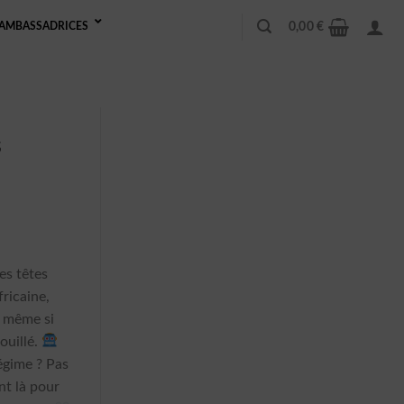
0,00
€
AMBASSADRICES
s
es têtes
ricaine,
l même si
ouillé.
égime ? Pas
nt là pour