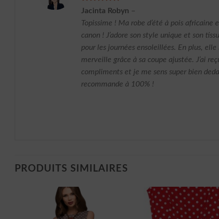
Note
5
sur
Jacinta Robyn
–
5
Topissime ! Ma robe d’été à pois africaine 
canon ! J’adore son style unique et son tissu
pour les journées ensoleillées. En plus, ell
merveille grâce à sa coupe ajustée. J’ai reç
compliments et je me sens super bien deda
recommande à 100% !
PRODUITS SIMILAIRES