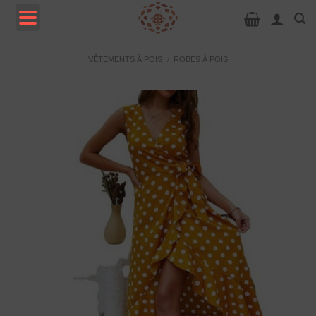
Passer
au
contenu
MENU
VÊTEMENTS À POIS
/
ROBES À POIS