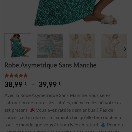
Robe Asymetrique Sans Manche
Noté
1
5.00
Plage
38,99
€
–
39,99
€
sur 5 basé
de
sur
notation
Avec la Robe Asymétrique Sans Manche, vous serez
client
prix :
l’attraction de toutes les soirées, même celles où votre ex
38,99 €
est présent.
Vous avez raté le dernier bus ? Pas de
à
soucis, cette robe est tellement chic qu’elle fera oublier à
39,99 €
tout le monde que vous êtes arrivée en retard.
Peur du