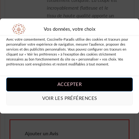
totalement conquise. La coupe est
incroyablement flatteuse et le
tissu de haute qualité apporte un
confort optimal. J’adore le design
Vos données, votre choix
asymétrique qui ajoute une
touche d’originalité à cette pièce.
Avec votre consentement, Coccinelle-Paradis utilise des cookies et traceurs pour
personnaliser votre expérience de navigation, mesurer l’audience, proposer des
De plus, la livraison a été rapide
services et des publicités personnalisés. Vous pouvez configurer ces traceurs en
et le service client très réactif. Je
cliquant sur « Voir les préférences » à l’exception des cookies strictement
nécessaires au bon fonctionnement du site ou « personnaliser » vos choix. Vos
recommande vivement cette robe
préférences sont enregistrées et restent modifiables à tout moment.
à toutes celles qui veulent être
élégantes tout en restant dans
ACCEPTER
l’air du temps. Un véritable must-
have dans sa garde-robe !
VOIR LES PRÉFÉRENCES
Ajouter un Avis