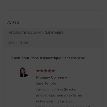
AVIS (1)
INFORMATIONS COMPLÉMENTAIRES
DESCRIPTION
1 avis pour
Robe Asymetrique Sans Manche
Note
5
sur
Mommy Colleen
–
5
Superbe robe !
J’ai commandé cette robe
asymétrique sans manche sur
Robesapois.fr et je suis