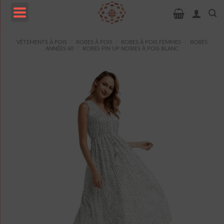
Passer
au
contenu
MENU
VÊTEMENTS À POIS
/
ROBES À POIS
/
ROBES À POIS FEMMES
/
ROBES
ANNÉES 60
/
ROBES PIN UP NOIRES À POIS BLANC