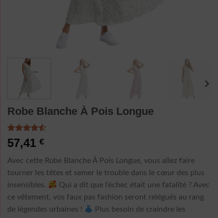
Robe Blanche À Pois Longue
Noté
2
4.50
57,41
€
sur 5 basé
sur
Avec cette Robe Blanche À Pois Longue, vous allez faire
notations
client
tourner les têtes et semer le trouble dans le cœur des plus
insensibles.
Qui a dit que l’échec était une fatalité ? Avec
ce vêtement, vos faux pas fashion seront relégués au rang
de légendes urbaines !
Plus besoin de craindre les