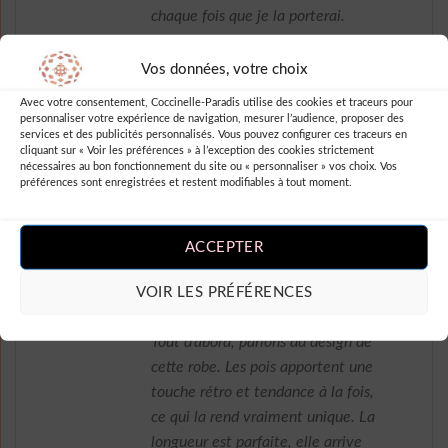
chaque fois que je la porterai.
Bravo à robesapois.fr pour cette
belle pièce !
Vos données, votre choix
Avec votre consentement, Coccinelle-Paradis utilise des cookies et traceurs pour
personnaliser votre expérience de navigation, mesurer l’audience, proposer des
services et des publicités personnalisés. Vous pouvez configurer ces traceurs en
cliquant sur « Voir les préférences » à l’exception des cookies strictement
Note
4
nécessaires au bon fonctionnement du site ou « personnaliser » vos choix. Vos
Fania Sharai
–
sur 5
préférences sont enregistrées et restent modifiables à tout moment.
Waouh, cette robe est purement
fantastique ! J’ai acheté cette robe
blanche à pois longue sur le site
ACCEPTER
robesapois.fr et je suis absolument
VOIR LES PRÉFÉRENCES
ravie de mon choix.
Tout d’abord, parlons du design de
cette robe. Les pois apportent une
touche rétro et tendance à la fois,
ce qui la rend vraiment unique. La
longueur est parfaite, elle arrive