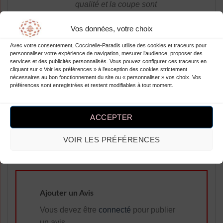
qualité et la coupe sont
parfaites, et la taille est idéale
Vos données, votre choix
pour les grandes tailles. Les
pois blancs apportent une
Avec votre consentement, Coccinelle-Paradis utilise des cookies et traceurs pour
touche de style rétro, j’adore !
personnaliser votre expérience de navigation, mesurer l’audience, proposer des
services et des publicités personnalisés. Vous pouvez configurer ces traceurs en
Je recommande à toutes les
cliquant sur « Voir les préférences » à l’exception des cookies strictement
nécessaires au bon fonctionnement du site ou « personnaliser » vos choix. Vos
femmes de se procurer cette
préférences sont enregistrées et restent modifiables à tout moment.
robe longue à pois blanche,
c’est un incontournable de notre
garde-robe. Merci robesapois.fr
ACCEPTER
!
VOIR LES PRÉFÉRENCES
Ajouter un Avis
Vous devez être
connecté
pour publier
un avis.