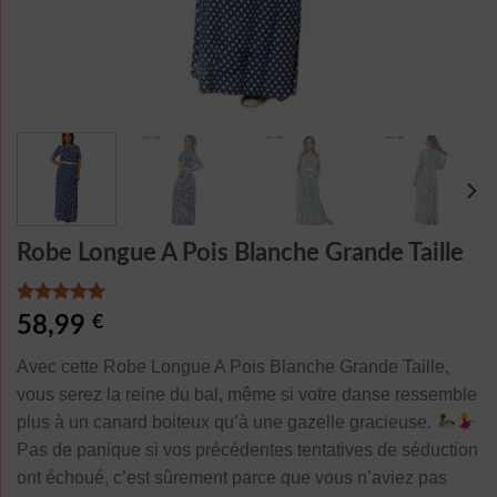
Robe Longue A Pois Blanche Grande Taille
Noté
1
5.00
58,99
€
sur 5 basé
sur
notation
Avec cette Robe Longue A Pois Blanche Grande Taille,
client
vous serez la reine du bal, même si votre danse ressemble
plus à un canard boiteux qu’à une gazelle gracieuse.
Pas de panique si vos précédentes tentatives de séduction
ont échoué, c’est sûrement parce que vous n’aviez pas