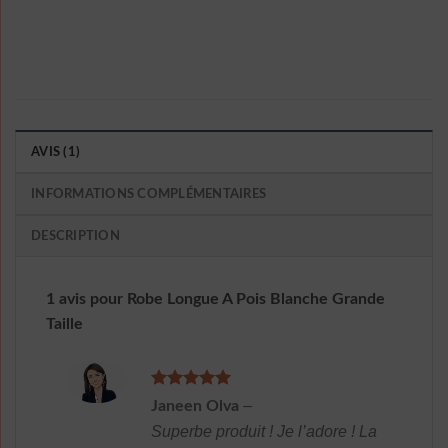
AVIS (1)
INFORMATIONS COMPLÉMENTAIRES
DESCRIPTION
1 avis pour
Robe Longue A Pois Blanche Grande
Taille
Note
5
sur
–
Janeen Olva
5
Superbe produit ! Je l’adore ! La