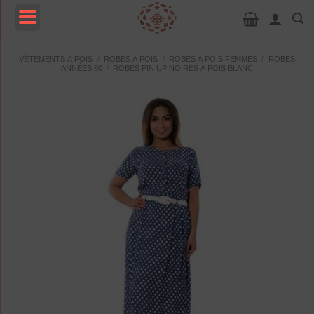
Passer
au
contenu
MENU
VÊTEMENTS À POIS
/
ROBES À POIS
/
ROBES À POIS FEMMES
/
ROBES
ANNÉES 60
/
ROBES PIN UP NOIRES À POIS BLANC