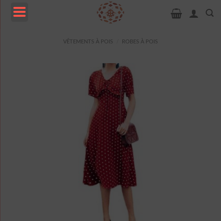
Passer
au
contenu
MENU
VÊTEMENTS À POIS
/
ROBES À POIS