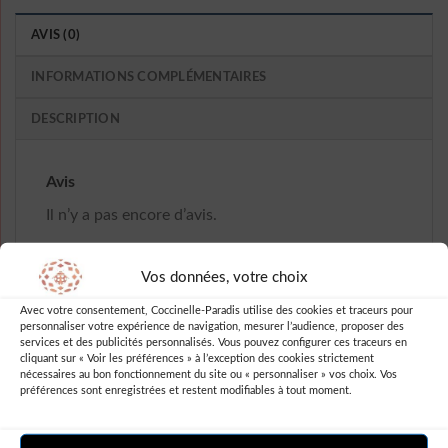
AVIS (0)
INFORMATIONS COMPLÉMENTAIRES
DESCRIPTION
Avis
Il n’y a pas encore d’avis.
Vos données, votre choix
Avec votre consentement, Coccinelle-Paradis utilise des cookies et traceurs pour
Soyez le premier à laisser votre avis sur
personnaliser votre expérience de navigation, mesurer l’audience, proposer des
services et des publicités personnalisés. Vous pouvez configurer ces traceurs en
“Robe Boheme En Soie”
cliquant sur « Voir les préférences » à l’exception des cookies strictement
nécessaires au bon fonctionnement du site ou « personnaliser » vos choix. Vos
Vous devez être
connecté
pour publier
préférences sont enregistrées et restent modifiables à tout moment.
un avis.