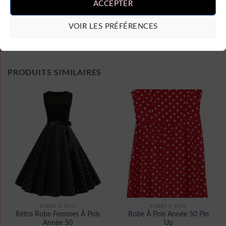
ACCEPTER
VOIR LES PRÉFÉRENCES
PRODUITS SIMILAIRES
ROBES À POIS
ROBES À POIS
Rétro Robe Femmes À Pois
Robe À Pois Année 50 Pin
Année 50
Up