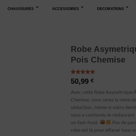
CHAUSSURES
ACCESSOIRES
DECORATIONS
Robe Asymetriq
Pois Chemise
Noté
1
5.00
50,99
€
sur 5 basé
sur
notation
Avec cette Robe Asymétrique À
client
Chemise, vous serez la reine de
séduction, même si votre derni
vous a confondu le restaurant 
un fast-food.
Pas de pani
robe est là pour effacer tous v