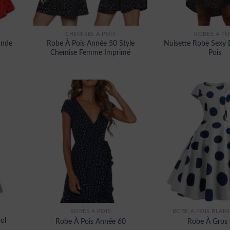
CHEMISES À POIS
ROBES À PO
ande
Robe À Pois Année 50 Style
Nuisette Robe Sexy 
Chemise Femme Imprimé
Pois
ROBES À POIS
ROBE A POIS BLANC
ol
Robe À Pois Année 60
Robe À Gros 