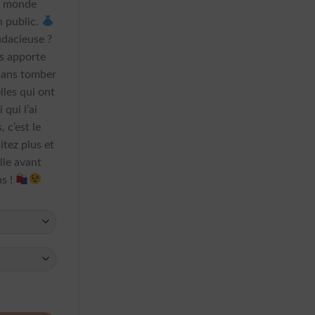
le monde
n public.
udacieuse ?
is apporte
 sans tomber
lles qui ont
 qui l’ai
, c’est le
itez plus et
lle avant
ns !
A Pois Chemise