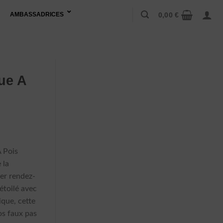
0,00
€
AMBASSADRICES
ue A
 Pois
 la
er rendez-
étoilé avec
que, cette
os faux pas