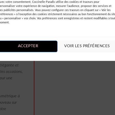
vec votre consentement, Coccinelle-Paradis utilise des cookies et traceurs pour
ois apportent
ersonnaliser votre expérience de navigation, mesurer l’audience, proposer des services et
a tenue. La
es publicités personnalisés. Vous pouvez configurer ces traceurs en cliquant sur « Voir les
références » à l’exception des cookies strictement nécessaires au bon fonctionnement du sit
le à porter.
u « personnaliser » vos choix. Vos préférences sont enregistrées et restent modifiables à tou
moment.
ison rapide et
esapois.fr.
 j’ai été
ACCEPTER
VOIR LES PRÉFÉRENCES
es les
 élégante et
les occasions,
pour une
symétrique à
ouveau sur
otre