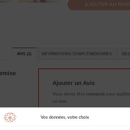
AJOUTER AU PAN
AVIS (1)
INFORMATIONS COMPLÉMENTAIRES
DES
hemise
Ajouter un Avis
Vous devez être
connecté
pour publie
un avis.
Vos données, votre choix
que à pois et
derne et