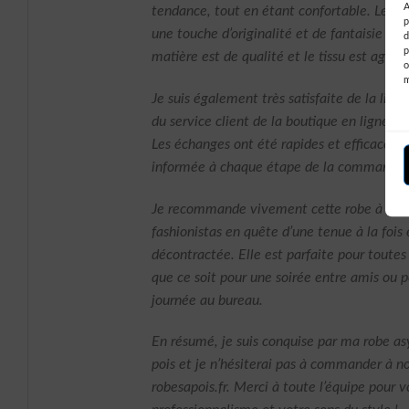
A
tendance, tout en étant confortable. Les p
p
une touche d’originalité et de fantaisie à l
d
p
matière est de qualité et le tissu est agréab
o
Je suis également très satisfaite de la livra
du service client de la boutique en ligne rob
Les échanges ont été rapides et efficaces, et
informée à chaque étape de la commande.
Je recommande vivement cette robe à tout
fashionistas en quête d’une tenue à la fois
décontractée. Elle est parfaite pour toutes 
que ce soit pour une soirée entre amis ou 
journée au bureau.
En résumé, je suis conquise par ma robe a
pois et je n’hésiterai pas à commander à n
robesapois.fr. Merci à toute l’équipe pour v