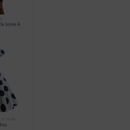
IS
De Soirée À
 ET NOIR
Pois