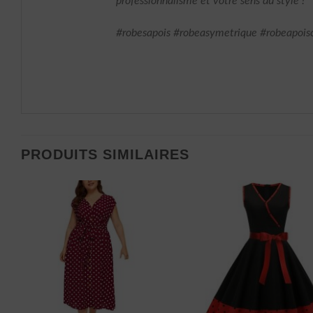
professionnalisme et votre sens du style !
#robesapois #robeasymetrique #robeapois
PRODUITS SIMILAIRES