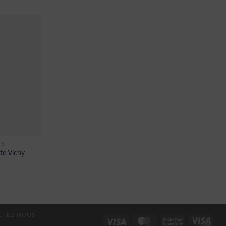
IS
te Vichy
CTEZ-NOUS