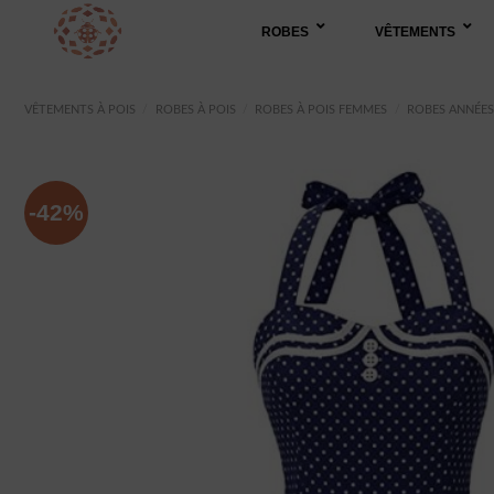
Passer
ROBES
VÊTEMENTS
au
contenu
VÊTEMENTS À POIS
/
ROBES À POIS
/
ROBES À POIS FEMMES
/
ROBES ANNÉES
-42%