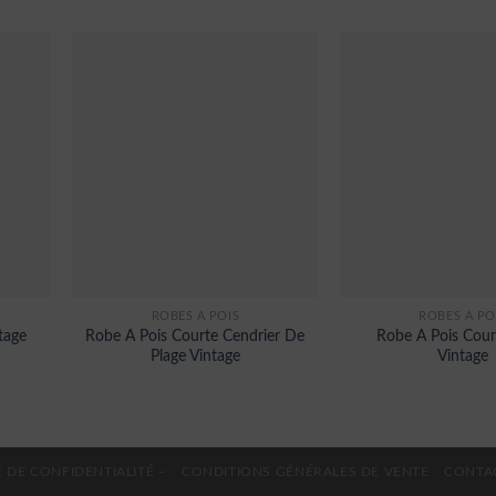
ROBES À POIS
ROBES À PO
tage
Robe A Pois Courte Cendrier De
Robe A Pois Cour
Plage Vintage
Vintage
 DE CONFIDENTIALITÉ –
CONDITIONS GÉNÉRALES DE VENTE
CONTA