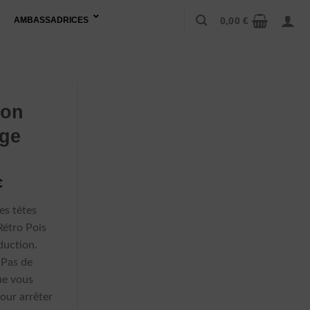
0,00
€
AMBASSADRICES
ton
age
Plage
€
de
es têtes
prix :
Rétro Pois
114,90 €
duction.
à
 Pas de
119,90 €
ue vous
pour arrêter