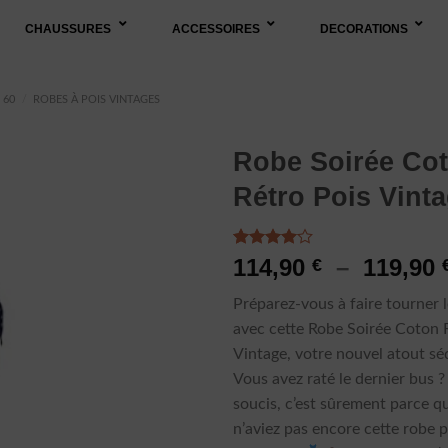
CHAUSSURES
ACCESSOIRES
DECORATIONS
 60
/
ROBES À POIS VINTAGES
Robe Soirée Co
Rétro Pois Vint
Noté
3
114,90
–
119,90
€
4.00
sur
5 basé
Préparez-vous à faire tourner l
sur
notations
avec cette Robe Soirée Coton 
client
Vintage, votre nouvel atout sé
Vous avez raté le dernier bus ?
soucis, c’est sûrement parce q
n’aviez pas encore cette robe 