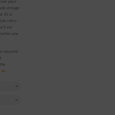
voir peur
look vintage
l. Et si
tyle rétro-
u’il est
 porter une
s ressortir
t
tte
Rétro Pois Vintage