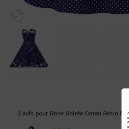
3 avis pour
Robe Soirée Coton Rétro Poi
A
p
d
p