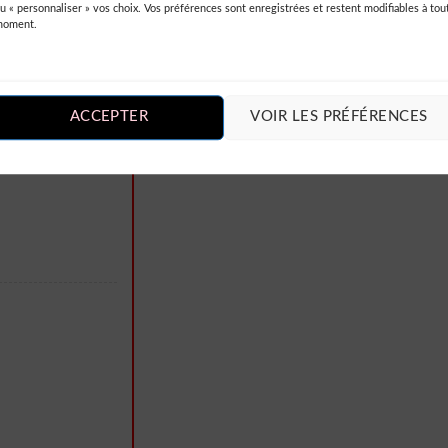
u « personnaliser » vos choix. Vos préférences sont enregistrées et restent modifiables à tou
Vous devez être
connecté
pour publie
moment.
un avis.
s vintage de
utes les
ACCEPTER
VOIR LES PRÉFÉRENCES