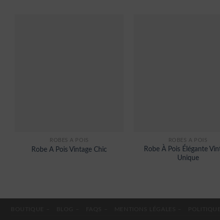
ROBES À POIS
ROBES À POIS
Robe À Pois Élégante Vin
Robe A Pois Vintage Chic
Unique
BOUTIQUE –
BLOG –
FAQS –
MENTIONS LÉGALES –
POLITIQUE