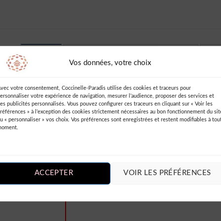
AVIS (1)
INFORMATIONS COMPLÉMENTAIRES
DES
Vos données, votre choix
ongue
vec votre consentement, Coccinelle-Paradis utilise des cookies et traceurs pour
ersonnaliser votre expérience de navigation, mesurer l’audience, proposer des services et
Ajouter un Avis
es publicités personnalisés. Vous pouvez configurer ces traceurs en cliquant sur « Voir les
références » à l’exception des cookies strictement nécessaires au bon fonctionnement du sit
u « personnaliser » vos choix. Vos préférences sont enregistrées et restent modifiables à tou
Vous devez être
connecté
pour publie
moment.
un avis.
et le dos nu
ois, ça donne
 idéale pour
ACCEPTER
VOIR LES PRÉFÉRENCES
ref, je suis