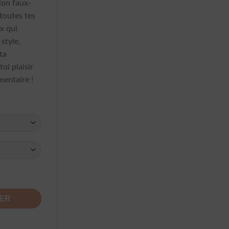
ion faux-
 toutes tes
ux qui
style,
ta
toi plaisir
imentaire !
 Dos Nu Longue
IER