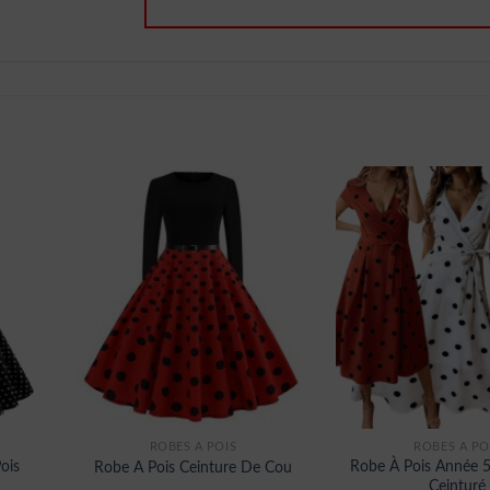
ROBES À POIS
ROBES À PO
ois
Robe À Pois Année 5
Robe A Pois Ceinture De Cou
Ceinturé