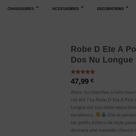
CHAUSSURES
ACCESSOIRES
DECORATIONS
Robe D Ete A Po
Dos Nu Longue
Noté
1
5.00
47,99
€
sur 5 basé
sur
notation
Alors, tu cherches à faire tourn
client
cet été ? La Robe D Ete A Poi
Longue est ton alliée séductio
excellence.
Elle te pard
tes petits échecs de style passé
donnera une nouvelle chance d