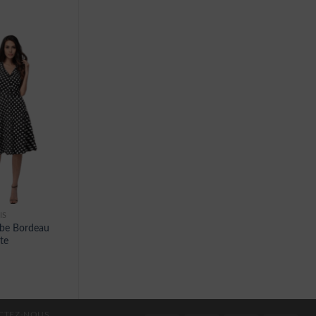
IS
obe Bordeau
te
CTEZ-NOUS