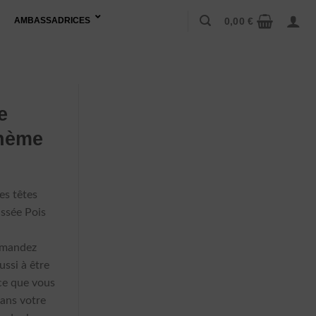
0,00
€
AMBASSADRICES
e
ohème
Plage
de
es têtes
prix :
issée Pois
75,90 €
à
emandez
156,90 €
ussi à être
rce que vous
dans votre