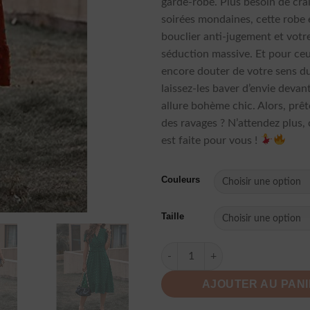
garde-robe. Plus besoin de cra
soirées mondaines, cette robe 
bouclier anti-jugement et votr
séduction massive. Et pour ce
encore douter de votre sens du
laissez-les baver d’envie devan
allure bohème chic. Alors, prêt
des ravages ? N’attendez plus, 
est faite pour vous !
Couleurs
Taille
quantité de Robe Mousseline P
AJOUTER AU PAN