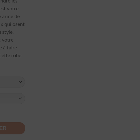
indre les
est votre
e arme de
ux qui osent
 style,
t votre
e à faire
cette robe
lissée Pois Bohème
IER