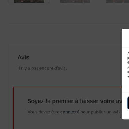
A
Avis
p
d
p
Il n’y a pas encore d’avis.
o
Soyez le premier à laisser votre av
Vous devez être
connecté
pour publier un avis.