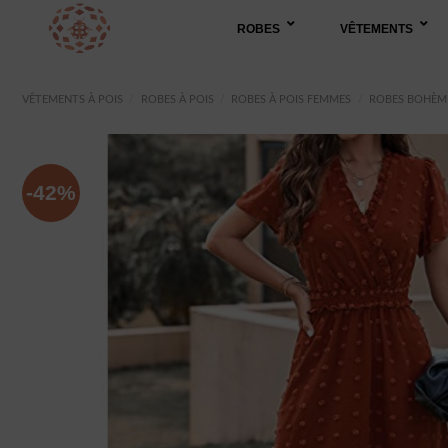
Passer
ROBES
VÊTEMENTS
au
contenu
VÊTEMENTS À POIS
/
ROBES À POIS
/
ROBES À POIS FEMMES
/
ROBES BOHÈME
-42%