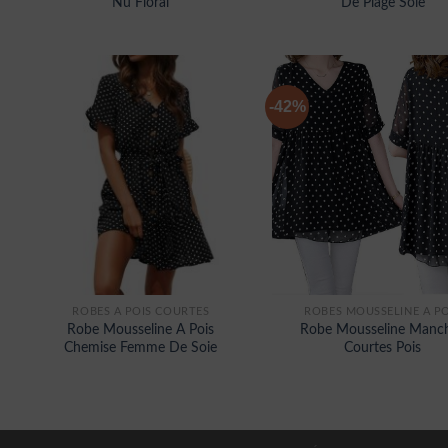
Nu Floral
De Plage Soie
-42%
ROBES À POIS COURTES
ROBES MOUSSELINE À PO
Robe Mousseline A Pois
Robe Mousseline Manc
Chemise Femme De Soie
Courtes Pois