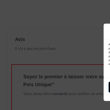
Avis
A
Il n’y a pas encore d’avis.
p
d
p
o
Soyez le premier à laisser votre av
Pois Unique”
Vous devez être
connecté
pour publier un avis.