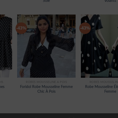
Soie
Volants
-43%
-43%
IS
ROBES MOUSSELINE À POIS
ROBES MOUSSELIN
hes
Foridol Robe Mousseline Femme
Robe Mousseline Élé
Chic À Pois
Femme