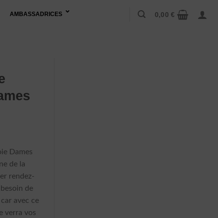
0,00
€
AMBASSADRICES
e
Dames
e
rix
oie Dames
ctuel
ne de la
t :
er rendez-
71,90 €.
besoin de
 car avec ce
e verra vos