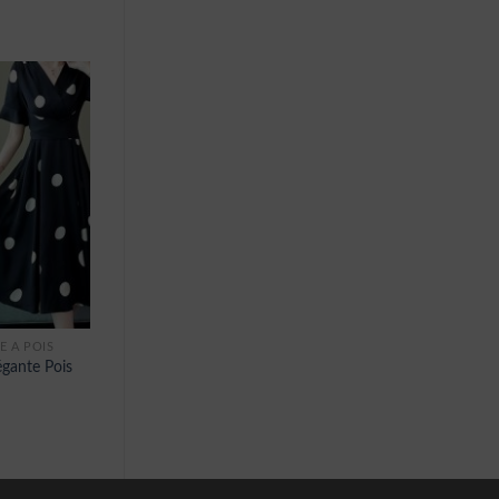
E À POIS
gante Pois