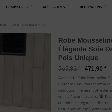
CHAUSSURES
ACCESSOIRES
DECORATIONS
 POIS
/
ROBES MOUSSELINE À POIS
Robe Mousselin
Élégante Soie 
Pois Unique
Le
L
471,90
€
€
565,83
prix
p
Avec cette Robe Mousseline S
initial
a
Élégante Pois, vous serez la rei
était :
es
séduction, même si votre derni
565,83 €.
4
vous a été un désastre.
Pas 
craindre les regards indiscrets,
tissu doux et léger, personne n