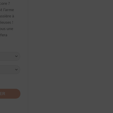
core ?
t l’arme
ussière à
ieuses !
vous une
 fera
légante Soie Dames Pois Unique
IER