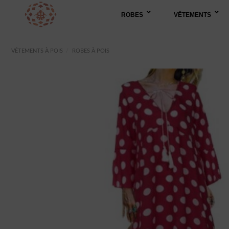
Passer
ROBES
VÊTEMENTS
au
contenu
VÊTEMENTS À POIS
/
ROBES À POIS