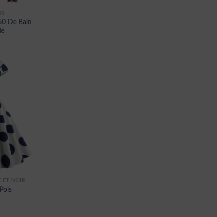
IS
50 De Bain
le
 ET NOIR
Pois