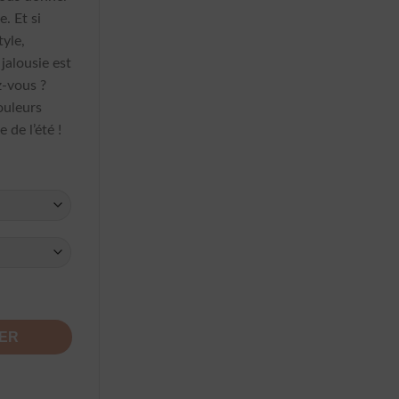
e. Et si
tyle,
jalousie est
z-vous ?
couleurs
 de l’été !
IER