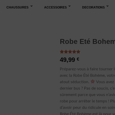
CHAUSSURES
ACCESSOIRES
DECORATIONS
Robe Eté Bohe
Noté
1
5.00
49,99
€
sur 5 basé
sur
notation
Préparez-vous à faire tourner l
client
avec la Robe Été Bohème, votr
atout séduction.
Vous avez 
dernier bus ? Pas de soucis, c’e
sûrement parce que vous n’avi
robe pour arrêter le temps ! Pl
d’avoir peur du ridicule en soir
Robe Été Bohème est là pour 