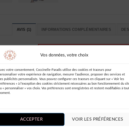
AVIS (1)
INFORMATIONS COMPLÉMENTAIRES
DES
Vos données, votre choix
Ajouter un Avis
Vous devez être
connecté
pour publie
vec votre consentement, Coccinelle-Paradis utilise des cookies et traceurs pour
ersonnaliser votre expérience de navigation, mesurer l’audience, proposer des services et
un avis.
es publicités personnalisés. Vous pouvez configurer ces traceurs en cliquant sur « Voir les
aradis !
références » à l’exception des cookies strictement nécessaires au bon fonctionnement du sit
 est légère et
u « personnaliser » vos choix. Vos préférences sont enregistrées et restent modifiables à tou
moment.
ments lorsque
Le seul petit
a taille est un
n rien ma
ACCEPTER
VOIR LES PRÉFÉRENCES
 cette superbe