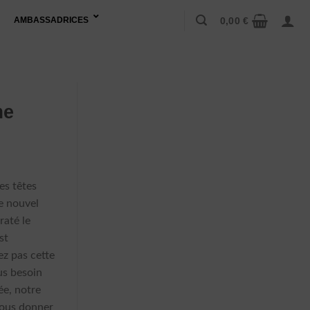
0,00
€
AMBASSADRICES
me
es têtes
e nouvel
raté le
st
ez pas cette
us besoin
ée, notre
vous donner