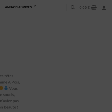
0,00
€
AMBASSADRICES
e
es têtes
mme A Pois,
Vous
e soucis,
n’aviez pas
en beauté !