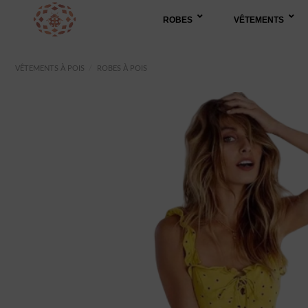
Passer
ROBES
VÊTEMENTS
au
contenu
VÊTEMENTS À POIS
/
ROBES À POIS