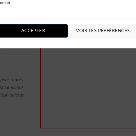
moment.
donnent un côté
ACCEPTER
VOIR LES PRÉFÉRENCES
aPois
 pour toutes
 et tendance
fashionistas