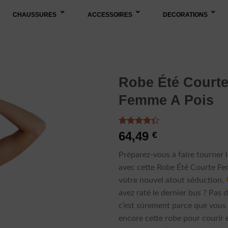
CHAUSSURES
ACCESSOIRES
DECORATIONS
Robe Été Court
Femme A Pois
Noté
3
4.33
64,49
€
sur 5
basé sur
Préparez-vous à faire tourner l
notations
client
avec cette Robe Été Courte Fe
votre nouvel atout séduction.
avez raté le dernier bus ? Pas d
c’est sûrement parce que vous 
encore cette robe pour courir 