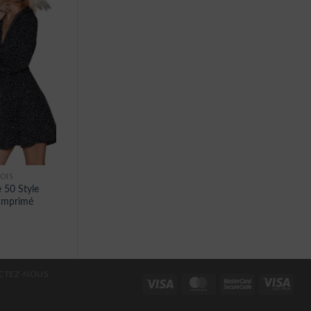
OIS
 50 Style
Imprimé
CTEZ-NOUS