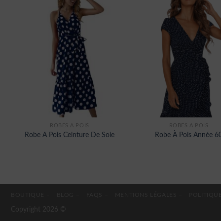
ROBES À POIS
ROBES À POIS
Robe A Pois Ceinture De Soie
Robe À Pois Année 6
BOUTIQUE –
BLOG –
FAQS –
MENTIONS LÉGALES –
POLITIQUE
Copyright 2026 ©