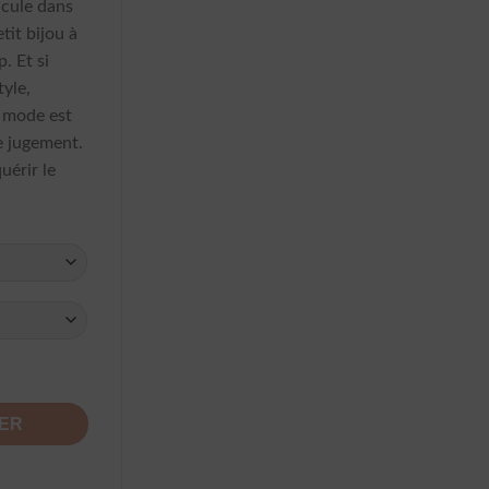
icule dans
it bijou à
. Et si
tyle,
a mode est
e jugement.
uérir le
emme A Pois
IER