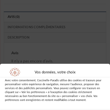
AVIS (0)
INFORMATIONS COMPLÉMENTAIRES
DESCRIPTION
Avis
Il n’y a pas encore d’avis.
Vos données, votre choix
Avec votre consentement, Coccinelle-Paradis utilise des cookies et traceurs pour
personnaliser votre expérience de navigation, mesurer l’audience, proposer des
Soyez le premier à laisser votre avis sur
services et des publicités personnalisés. Vous pouvez configurer ces traceurs en
cliquant sur « Voir les préférences » à l’exception des cookies strictement
“Robe D Ete A Pois Longue Femme”
nécessaires au bon fonctionnement du site ou « personnaliser » vos choix. Vos
préférences sont enregistrées et restent modifiables à tout moment.
Vous devez être
connecté
pour publier
un avis.