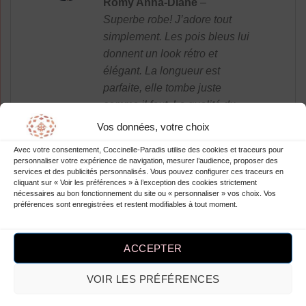
Romy Anna-Diane
–
5
Superbe robe! J’adore tout
simplement. Les pois bleus lui
donnent un look rétro et
élégant. La longueur est
parfaite, elle tombe juste
comme il faut. La qualité du
tissu est excellente et la coupe
Vos données, votre choix
est flatteuse pour ma silhouette.
Avec votre consentement, Coccinelle-Paradis utilise des cookies et traceurs pour
Je me sens belle et confiante
personnaliser votre expérience de navigation, mesurer l’audience, proposer des
services et des publicités personnalisés. Vous pouvez configurer ces traceurs en
lorsque je la porte. C’est
cliquant sur « Voir les préférences » à l’exception des cookies strictement
définitivement ma robe préférée
nécessaires au bon fonctionnement du site ou « personnaliser » vos choix. Vos
préférences sont enregistrées et restent modifiables à tout moment.
maintenant. Merci robesapois.fr
pour cette merveilleuse
création!
ACCEPTER
VOIR LES PRÉFÉRENCES