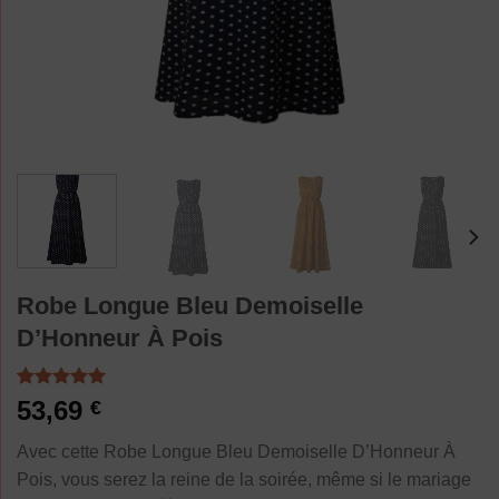
Robe Longue Bleu Demoiselle
D’Honneur À Pois
Noté
2
5.00
53,69
€
sur 5 basé
sur
Avec cette Robe Longue Bleu Demoiselle D’Honneur À
notations
client
Pois, vous serez la reine de la soirée, même si le mariage