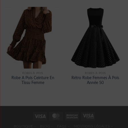
ROBES À POIS
ROBES À POIS
Robe A Pois Ceinture En
Rétro Robe Femmes À Pois
Tissu Femme
Année 50
BOUTIQUE –
BLOG –
FAQS –
MENTIONS LÉGALES –