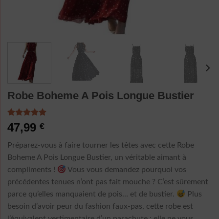
Robe Boheme A Pois Longue Bustier
Noté
2
5.00
47,99
€
sur 5 basé
sur
Préparez-vous à faire tourner les têtes avec cette Robe
notations
client
Boheme A Pois Longue Bustier, un véritable aimant à
compliments !
Vous vous demandez pourquoi vos
précédentes tenues n’ont pas fait mouche ? C’est sûrement
parce qu’elles manquaient de pois… et de bustier.
Plus
besoin d’avoir peur du fashion faux-pas, cette robe est
l’équivalent vestimentaire d’un parachute : elle ne vous