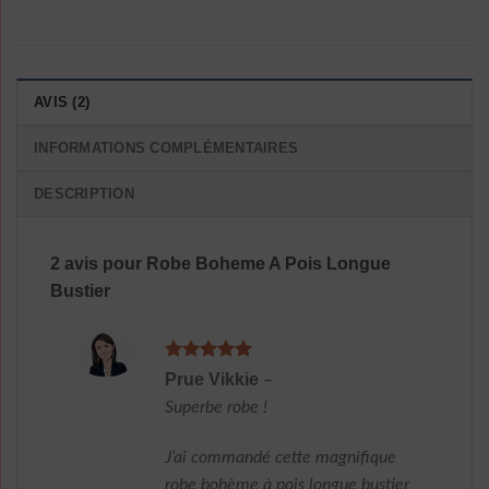
AVIS (2)
INFORMATIONS COMPLÉMENTAIRES
DESCRIPTION
2 avis pour
Robe Boheme A Pois Longue
Bustier
Note
5
sur
Prue Vikkie
–
5
Superbe robe !
J’ai commandé cette magnifique
robe bohème à pois longue bustier