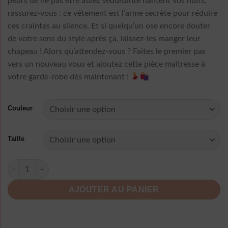
peurs de ne pas être assez séduisante hantent vos nuits,
rassurez-vous : ce vêtement est l’arme secrète pour réduire
ces craintes au silence. Et si quelqu’un ose encore douter
de votre sens du style après ça, laissez-les manger leur
chapeau ! Alors qu’attendez-vous ? Faites le premier pas
vers un nouveau vous et ajoutez cette pièce maîtresse à
votre garde-robe dès maintenant !
Couleur
Taille
quantité de Robe Longue A Pois Cache Coeur
AJOUTER AU PANIER