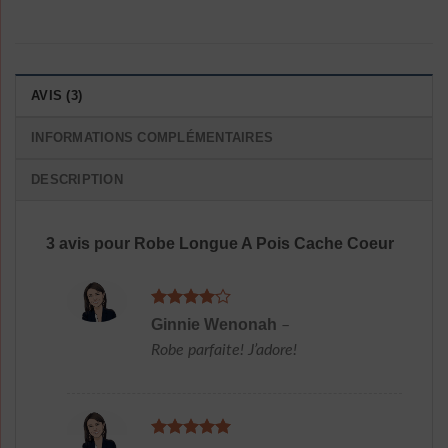
AVIS (3)
INFORMATIONS COMPLÉMENTAIRES
DESCRIPTION
3 avis pour
Robe Longue A Pois Cache Coeur
Note
4
Ginnie Wenonah
–
sur 5
Robe parfaite! J’adore!