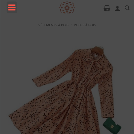
Passer
au
contenu
MENU
VÊTEMENTS À POIS
/
ROBES À POIS