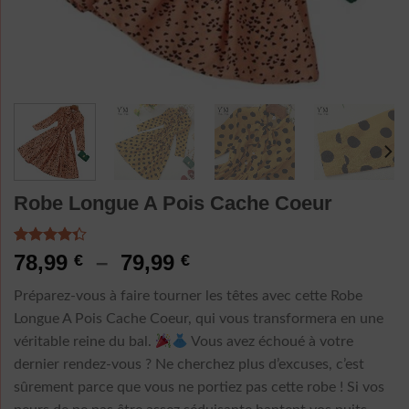
Robe Longue A Pois Cache Coeur
Noté
3
4.33
Plage
78,99
–
79,99
€
€
sur 5
de
basé sur
Préparez-vous à faire tourner les têtes avec cette Robe
notations
prix :
client
Longue A Pois Cache Coeur, qui vous transformera en une
78,99 €
véritable reine du bal.
Vous avez échoué à votre
à
dernier rendez-vous ? Ne cherchez plus d’excuses, c’est
79,99 €
sûrement parce que vous ne portiez pas cette robe ! Si vos