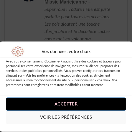
Note
5
sur
Missie Mariejeanne
–
5
Super robe ! J’adore ! Elle est juste
parfaite pour toutes les occasions.
Les pois ajoutent une touche
d’originalité et le décolleté cache-
coeur met en valeur ma
silhouette. Je me sens tellement
Vos données, votre choix
bien dedans. Un vrai coup de
coeur. Merci robesapois.fr !
Avec votre consentement, Coccinelle-Paradis utilise des cookies et traceurs pour
personnaliser votre expérience de navigation, mesurer l’audience, proposer des
services et des publicités personnalisés. Vous pouvez configurer ces traceurs en
cliquant sur « Voir les préférences » à l’exception des cookies strictement
nécessaires au bon fonctionnement du site ou « personnaliser » vos choix. Vos
préférences sont enregistrées et restent modifiables à tout moment.
Note
4
Dory Brigitte
–
sur 5
J’adore la robe longue à pois cache
ACCEPTER
cœur de Coccinelle-Paradis !
Parfaite pour une soirée entre
VOIR LES PRÉFÉRENCES
amis ou une balade en ville. Seul
petit bémol, le tissu est un peu