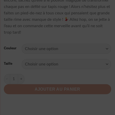
encore, sachez qu’elle a le pouvoir magique de transformer
chaque pas en défilé sur tapis rouge ! Alors n’hésitez plus et
faites un pied-de-nez à tous ceux qui pensaient que grande
taille rime avec manque de style !
Allez hop, on se jette à
l’eau et on commande cette merveille avant qu’il ne soit
trop tard!
Couleur
Taille
quantité de Robe Longue Eté Grande Taille
AJOUTER AU PANIER