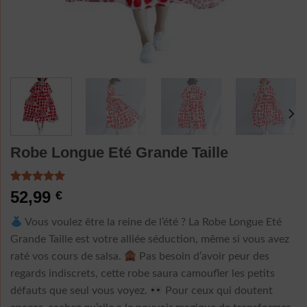
Robe Longue Eté Grande Taille
Noté
1
5.00
52,99
€
sur 5 basé
sur
notation
Vous voulez être la reine de l’été ? La Robe Longue Eté
client
Grande Taille est votre alliée séduction, même si vous avez
raté vos cours de salsa.
Pas besoin d’avoir peur des
regards indiscrets, cette robe saura camoufler les petits
défauts que seul vous voyez.
Pour ceux qui doutent