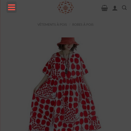
Passer
au
contenu
MENU
VÊTEMENTS À POIS
/
ROBES À POIS