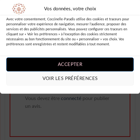
touche rétro. La taille est juste
parfaite et la qualité du tissu est
Vos données, votre choix
top. Je me sens belle et à l’aise
Avec votre consentement, Coccinelle-Paradis utilise des cookies et traceurs pour
dans cette robe. Je recommande à
personnaliser votre expérience de navigation, mesurer l’audience, proposer des
services et des publicités personnalisés. Vous pouvez configurer ces traceurs en
toutes les femmes qui veulent se
cliquant sur « Voir les préférences » à l’exception des cookies strictement
sentir belles et confiantes cet été.
nécessaires au bon fonctionnement du site ou « personnaliser » vos choix. Vos
préférences sont enregistrées et restent modifiables à tout moment.
Un vrai coup de cœur !
ACCEPTER
VOIR LES PRÉFÉRENCES
Ajouter un Avis
Vous devez être
connecté
pour publier
un avis.